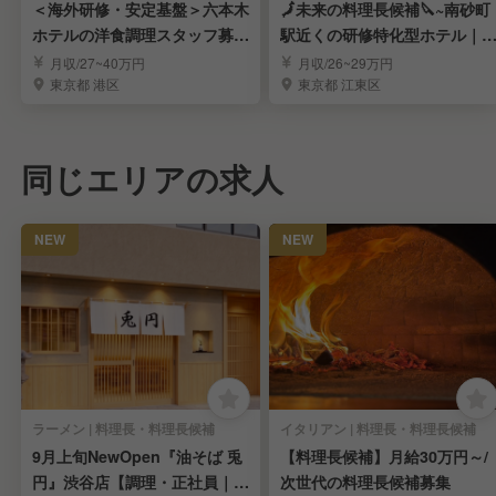
＜海外研修・安定基盤＞六本木
🗾未来の料理長候補🔪~南砂町
ホテルの洋食調理スタッフ募
駅近くの研修特化型ホテル｜
集！！！
業代別
月収/27~40万円
月収/26~29万円
東京都 港区
東京都 江東区
同じエリアの求人
NEW
NEW
ラーメン | 料理長・料理長候補
イタリアン | 料理長・料理長候補
9月上旬NewOpen『油そば 兎
【料理長候補】月給30万円～/
円』渋谷店【調理・正社員｜店
次世代の料理長候補募集