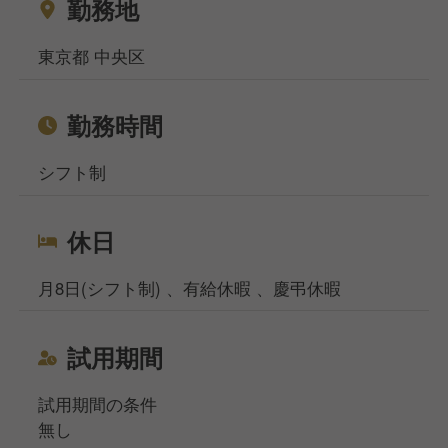
ご相談ください！
勤務地
相談窓口事務所は東京、大阪、名古屋、福岡の4拠点
になりますが、WEB面談も実施しており、飲食専門
東京都 中央区
の転職・就職のプロが対応いたしますのでご安心くだ
さいませ。
勤務時間
シフト制
休日
月8日(シフト制) 、有給休暇 、慶弔休暇
試用期間
試用期間の条件
無し