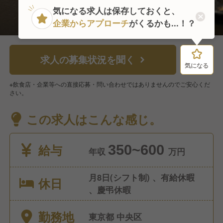
気になる求人は保存しておくと、
企業からアプローチ
がくるかも...！？
求人の募集状況を聞く
気になる
気になる
※飲食店・企業等への直接応募・問い合わせではありませんのでご安心くだ
さい。
この求人はこんな感じ。
給与
350~600
年収
万円
月8日(シフト制) 、有給休暇
休日
、慶弔休暇
勤務地
東京都 中央区