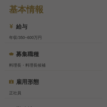
基本情報
を提供しています。
業務内容は、食材管理、仕込み、調理、盛り付け、メ
ニュー開発、人材育成などです。
ホテルや和食調理経験がある方を求めています。
給与
また、キッチンマネジメント経験のある方を歓迎しま
す。
年収/350~600万円
お休みはシフト制で月8日です。
募集職種
福利厚生として、家族手当、住宅手当、深夜勤務手
当、賞与があります。
料理長・料理長候補
また、時間外手当がしっかり支給されるので、安心し
て働くことができます。
雇用形態
当社サイト、フーズラボ・エージェントですがこのほ
かにも飲食店の求人を多数揃えております。
正社員
地元で働きたい方、都心部で働きたいけど引っ越しの
お金がなくて困っている方などなど…どんなお悩みも