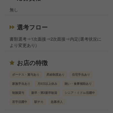
無し
選考フロー
書類選考⇒1次面接⇒2次面接⇒内定(選考状況に
より変更あり)
お店の特徴
ボーナス・賞与あり
昇給制度あり
住宅手当あり
家族手当あり
月8日以上休み
賄い・食事補助あり
制服貸与
新卒・第2新卒歓迎
シニア・ミドル活躍中
若手活躍中
駅チカ
急募求人