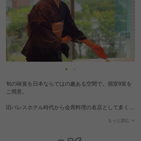
旬の味覚を日本ならではの趣ある空間で。個室9室を
ご用意。
旧パレスホテル時代から会席料理の名店として多くの
方々から愛されてきた「和田倉」。
もっと読む
店名の由来となっている、「和田倉濠」と「和田倉
橋」を望みながら、伝統的な日本料理をご堪能いただ
けます。