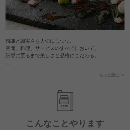
感謝と誠実さを大切にしつつ、
空間、料理、サービスのすべてにおいて、
細部に至るまで美しさと品格にこだわる。
和の心で互いを尊びつつ、しなやかに期待を超えて、
もっと読む
日常を幸せなをかけがえのない記憶として、胸に深く
刻まれていきます。
こんなことやります