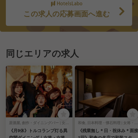
この求人の応募画面へ進む
同じエリアの求人
居酒屋, 創作・ダイニングバー | 女将・和装ホール
和食, 日本料理・懐石料理 | 女将・和装ホール
《月9休》トルコランプ灯る異
《残業無し＊日・祝休み＊面
空間ダイニング｜女将・女将候
1回》和食の名店で和装スタッ