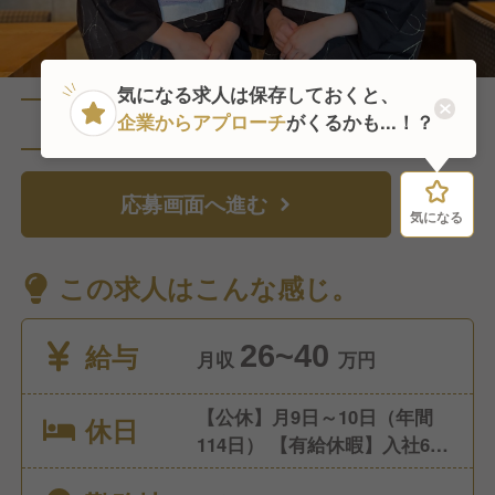
気になる求人は保存しておくと、
企業からアプローチ
がくるかも...！？
直近5人がこの求人を検討中
応募画面へ進む
気になる
気になる
この求人はこんな感じ。
給与
26~40
月収
万円
【公休】月9日～10日（年間
休日
114日） 【有給休暇】入社6ヵ
月経過後10日付与、以降は毎