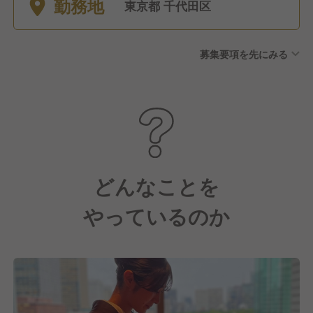
勤務地
年度10日～付与 【その他】慶
東京都 千代田区
弔休暇、特別休日等
募集要項を先にみる
どんなことを
やっているのか