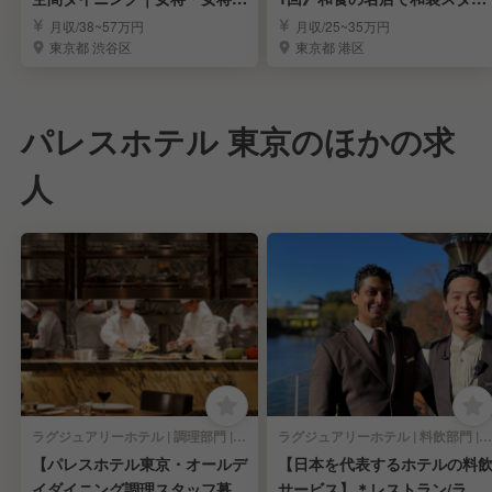
補求む！
フ募集｜表参道
月収/38~57万円
月収/25~35万円
東京都 渋谷区
東京都 港区
パレスホテル 東京のほかの求
人
ラグジュアリーホテル | 調理部門 | キッチンスタッフ
ラグジュアリーホテル | 料飲部門 | レストランサービス・ホールスタッフ
【パレスホテル東京・オールデ
【日本を代表するホテルの料
イダイニング調理スタッフ募
サービス】＊レストラン/ラウ