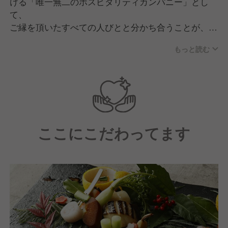
ける「唯一無二のホスピタリティカンパニー」とし
て、
ご縁を頂いたすべての人びとと分かち合うことが、働
く私たちの使命であると考えています。
もっと読む
共にパレスホテルブランドを創っていきましょう。
ここにこだわってます