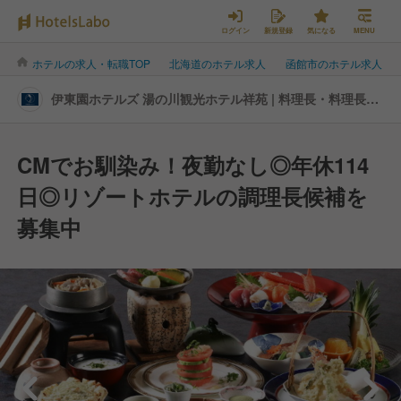
ログイン
新規登録
気になる
MENU
ホテルの求人・転職TOP
北海道のホテル求人
函館市のホテル求人
伊東園ホテルズ 湯の川観光ホテル祥苑 | 料理長・料理長候
補の転職・求人情報
CMでお馴染み！夜勤なし◎年休114
日◎リゾートホテルの調理長候補を
募集中