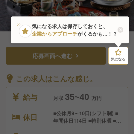
気になる求人は保存しておくと、
企業からアプローチ
がくるかも...！？
応募画面へ進む
気になる
気になる
この求人はこんな感じ。
給与
35~40
月収
万円
■公休月9～10日(シフト制) ■
休日
年間休日114日 ■特別休暇 ■有
給休暇 ■慶弔休暇