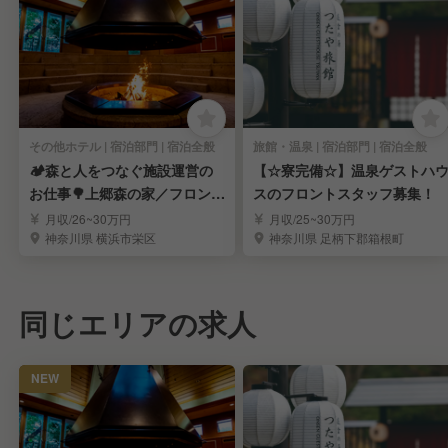
その他ホテル | 宿泊部門 | 宿泊全般
旅館・温泉 | 宿泊部門 | 宿泊全般
🏕️森と人をつなぐ施設運営の
【☆寮完備☆】温泉ゲストハ
お仕事🌳上郷森の家／フロント
スのフロントスタッフ募集！
マルチスタッフ
月収/26~30万円
月収/25~30万円
神奈川県 横浜市栄区
神奈川県 足柄下郡箱根町
同じエリアの求人
NEW