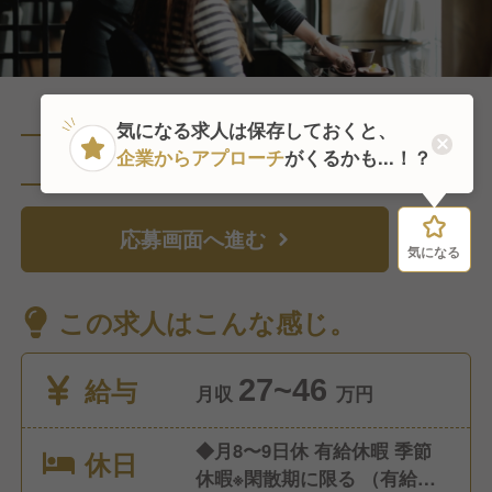
気になる求人は保存しておくと、
企業からアプローチ
がくるかも...！？
直近2人がこの求人を検討中
応募画面へ進む
気になる
気になる
この求人はこんな感じ。
給与
27~46
月収
万円
◆月8〜9日休 有給休暇 季節
休日
休暇※閑散期に限る （有給と