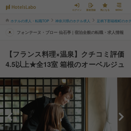
ログイン
新規登録
気になる
MENU
ホテルの求人・転職TOP
神奈川県のホテル求人
足柄下郡箱根町のホ
フォンテーヌ・ブロー 仙石亭 | 宿泊全般の転職・求人情報
【フランス料理×温泉】クチコミ評価
4.5以上★全13室 箱根のオーベルジュ