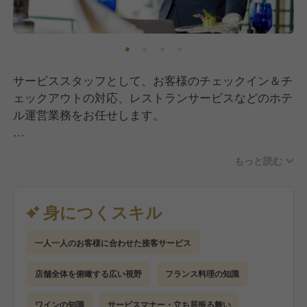
サービススタッフとして、お客様のチェックイン＆チ
ェックアウトの対応、レストランサービスなどのホテ
ル運営業務をお任せします。
■具体的なお仕事内容■
もっと読む
・チェックイン、チェックアウトなどのホテルコンシ
ェルジュ
お客様に快適お過ごし頂けるよう滞在を通してコーデ
身につくスキル
ィネートします。
一人一人のお客様に合わせた接客サービス
・予約管理や売上管理などのバックオフィス業務
お客様がご来館するきっかけとなる予約部門はホテル
店舗全体を俯瞰する広い視野
フランス料理の知識
の顔です。
プラン販売の企画・マーケティングやSNS発信を通し
ワインの知識
サービスマナー・立ち居振る舞い