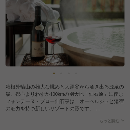
箱根外輪山の雄大な眺めと大湧谷から涌き出る源泉の
湯。都心よりわずか100kmの別天地「仙石原」に佇む
フォンテーヌ・ブロー仙石亭は、オーベルジュと湯宿
の魅力を持つ新しいリゾートの形です。
内と外からのなる癒しと和みで、豊かな時間をお過ご
もっと読む
しください。