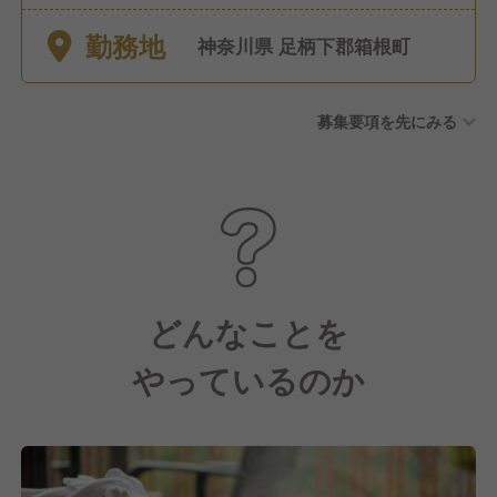
合わせて１週間の休暇が取得
勤務地
可能） その他 育児休暇、特
神奈川県 足柄下郡箱根町
別休暇
募集要項を先にみる
どんなことを
やっているのか