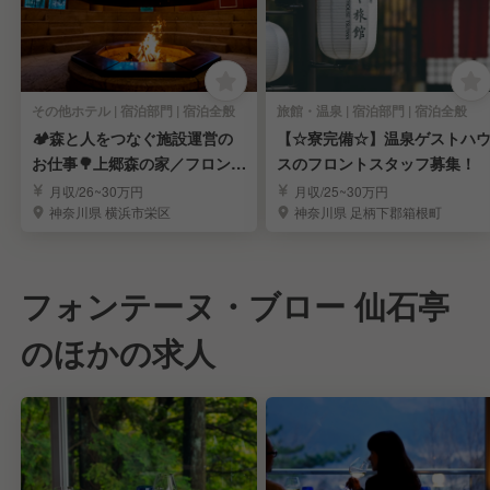
その他ホテル | 宿泊部門 | 宿泊全般
旅館・温泉 | 宿泊部門 | 宿泊全般
🏕️森と人をつなぐ施設運営の
【☆寮完備☆】温泉ゲストハ
お仕事🌳上郷森の家／フロント
スのフロントスタッフ募集！
マルチスタッフ
月収/26~30万円
月収/25~30万円
神奈川県 横浜市栄区
神奈川県 足柄下郡箱根町
フォンテーヌ・ブロー 仙石亭
のほかの求人