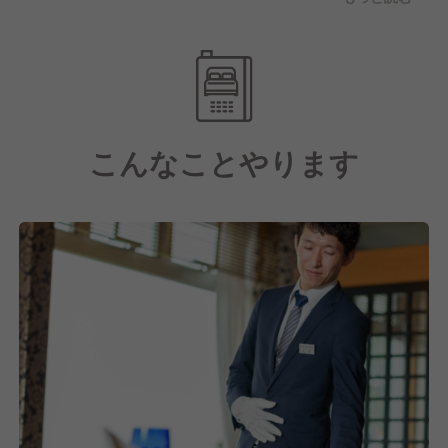
ウハウは別次元。業務分担では得られないお客様の情
報やニーズといったことはもちろん、ホテル運営全体
の"一貫性"も理解できるようになります。
働かされているのではなく、自ら動くことで人を喜ば
せる実感を存分に味わっていただきたいです。
こんなことやります