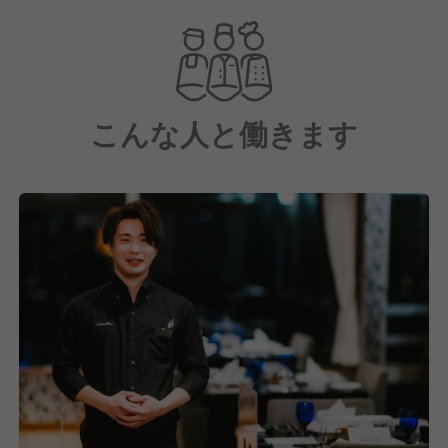
ディナーコースは、季節によってメニューが変わりま
す。
移り行く季節が伝える風情を素直に受け入れる感受性
は、「日本人の美徳」だと考えます。環境と想いを見
こんな人と働きます
える形に表現者としての料理作りをどうぞ感じてくだ
さい。