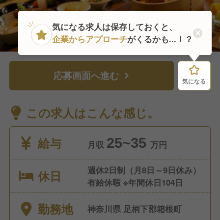
気になる求人は保存しておくと、
企業からアプローチ
がくるかも...！？
応募画面へ進む
気になる
気になる
この求人はこんな感じ。
給与
25~35
月収
万円
週休2日制（月8日～9日休み）
休日
有給休暇 ※年間休日104日
勤務地
神奈川県 足柄下郡箱根町