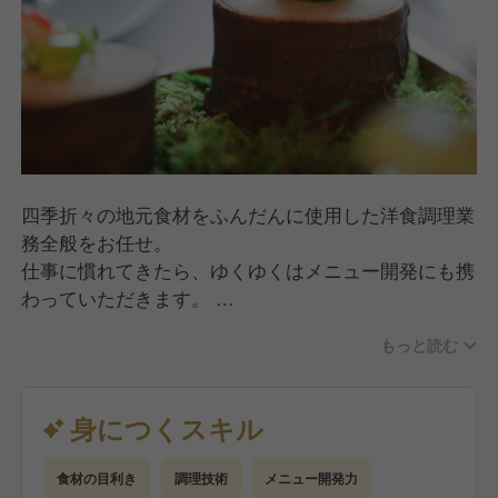
四季折々の地元食材をふんだんに使用した洋食調理業
務全般をお任せ。
仕事に慣れてきたら、ゆくゆくはメニュー開発にも携
わっていただきます。
もっと読む
あなたの経験を活かし、料理でお客様のお誕生日や結
婚記念日などの特別な日の思い出の時間を作るお手伝
いをお願いします。
身につくスキル
食材の目利き
調理技術
メニュー開発力