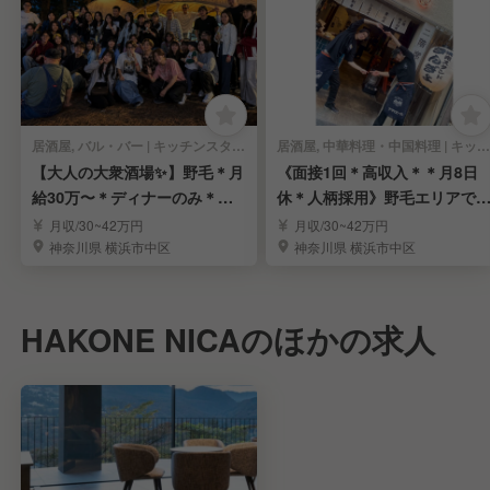
居酒屋, バル・バー | キッチンスタッフ
居酒屋, 中華料理・中国料理 | キッチンスタッフ
【大人の大衆酒場✨】野毛＊月
《面接1回＊高収入＊＊月8日
給30万〜＊ディナーのみ＊未
休＊人柄採用》野毛エリアで
経験OK＊面接1回
付く人気の大衆酒場
月収/30~42万円
月収/30~42万円
神奈川県 横浜市中区
神奈川県 横浜市中区
HAKONE NICAのほかの求人