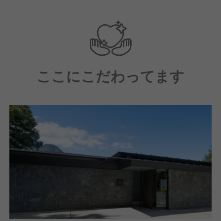
そのため、経験者の方は今までの経験を存分に活かす
ことができ、経験の浅い方はホスピタリティの基礎を
学べます。
あなたの個性や能力を活かしながら、一緒に成長し、
ここにこだわってます
素晴らしいチームを築いていきましょう。