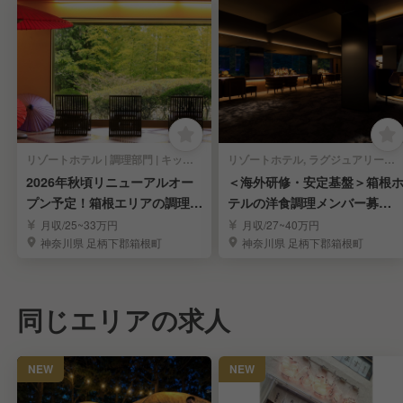
リゾートホテル | 調理部門 | キッチンスタッフ
リゾートホテル, ラグジュアリーホテル | 調理部門 | バル・バー | キッチンスタッフ
2026年秋頃リニューアルオー
＜海外研修・安定基盤＞箱根
プン予定！箱根エリアの調理ス
テルの洋食調理メンバー募
タッフ募集
集！！
月収/25~33万円
月収/27~40万円
神奈川県 足柄下郡箱根町
神奈川県 足柄下郡箱根町
同じエリアの求人
NEW
NEW