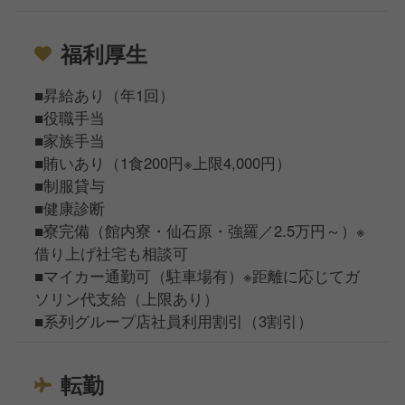
福利厚生
■昇給あり（年1回）
■役職手当
■家族手当
■賄いあり（1食200円※上限4,000円）
■制服貸与
■健康診断
■寮完備（館内寮・仙石原・強羅／2.5万円～）※
借り上げ社宅も相談可
■マイカー通勤可（駐車場有）※距離に応じてガ
ソリン代支給（上限あり）
■系列グループ店社員利用割引（3割引）
転勤