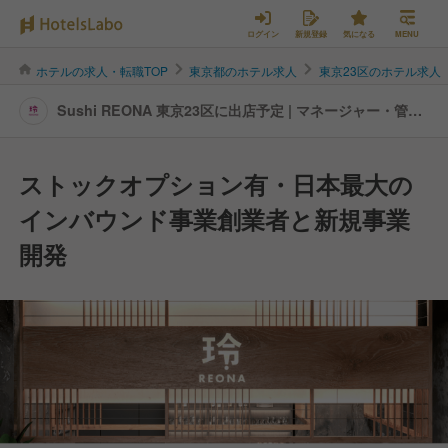
ログイン
新規登録
気になる
MENU
ホテルの求人・転職TOP
東京都のホテル求人
東京23区のホテル求人
Sushi REONA 東京23区に出店予定 | マネージャー・管理
職(料飲)の転職・求人情報
ストックオプション有・日本最大の
インバウンド事業創業者と新規事業
開発