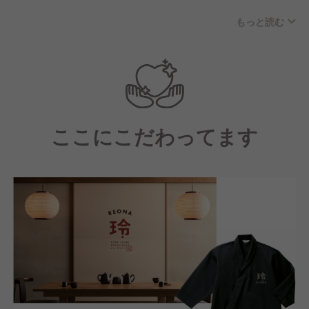
が高いかもしれません。
多様な才能が集結したチーム
もっと読む
築地の名店でトップを務めた板前や、ミシュランの星
年齢や経験に縛られず、成果と情熱が評価基準です。
を獲得したレストランを立ち上げた人間がチームメン
一店舗目の立ち上げを成功させた後には、新店舗や海
バーとしてサポートします。
外展開といった挑戦的なプロジェクトに取り組むチャ
ンスがあります。失敗を恐れずに成長し、共に新しい
メンバー全員が自由に意見を言い合える環境
価値を創造していく環境を提供します。
代表の鈴木は、「お互いを尊重し合い、助け合うチー
ここにこだわってます
ム作り」を信念とし、メンバー全員が自由に意見をも
って、店づくりができる環境を目指しています。
私たちは、伝統的な鮨文化を尊重しながらも、それに
縛られることなく、新しいアプローチでお客様を驚か
せたいと考えています。「こんな鮨屋、見たことがな
い」と思われるような挑戦的なアイデアを積極的に実
現し、スタッフ一人ひとりが自分の可能性を最大限に
発揮できる場を作り、新たな鮨文化のスタンダードを
築くことを目指しています。