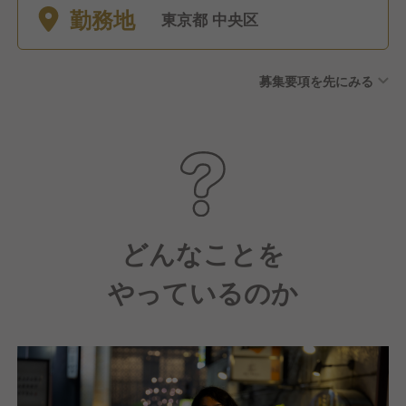
勤務地
は応相談 ・年末年始休暇 ・有
東京都 中央区
給休暇 (必ず利用するよう促
します) ・慶弔休暇"
募集要項を先にみる
どんなことを
やっているのか