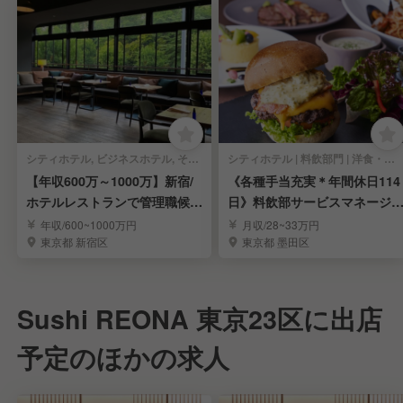
シティホテル, ビジネスホテル, その他ホテル | 料飲部門 | イタリアン, 洋食・西洋料理 | マネージャー・管理職(料飲)
シティホテル | 料飲部門 | 洋食・西洋料理, カフェ | マネージャー・管理職(料飲)
【年収600万～1000万】新宿/
《各種手当充実＊年間休日114
ホテルレストランで管理職候補
日》料飲部サービスマネージ
を募集☆
ー候補／錦糸町駅
年収/600~1000万円
月収/28~33万円
東京都 新宿区
東京都 墨田区
Sushi REONA 東京23区に出店
予定のほかの求人