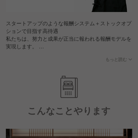
スタートアップのような報酬システム＋ストックオプ
ションで目指す高待遇
私たちは、努力と成果が正当に報われる報酬モデルを
実現します。
従来の飲食店の枠を超えたビジネス構造を構築し、成
もっと読む
果を挙げたメンバーがサービス業の中でも最も良い待
遇を得られる企業を創り上げていきます。
個々の努力がダイレクトに反映されるこの仕組みで、
サービス業界・飲食業界の新しいスタンダードを一緒
に作りましょう。
こんなことやります
さらに事業成長の恩恵を共に享受できるよう、ストッ
クオプションを導入。
これにより、REONAが拡大した際には、大きな経済
的リターンを得る機会を社員一人ひとりに提供しま