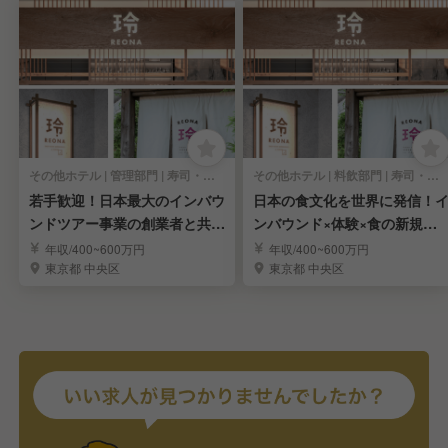
その他ホテル | 管理部門 | 寿司・鮨 | マネージャー・管理職(施設管理)
その他ホテル | 料飲部門 | 寿司・鮨 | マネージャー・管理職(料飲)
若手歓迎！日本最大のインバウ
日本の食文化を世界に発信！
ンドツアー事業の創業者と共に
ンバウンド×体験×食の新規事
新規事業立ち上げ
業スタッフ
年収/400~600万円
年収/400~600万円
東京都 中央区
東京都 中央区