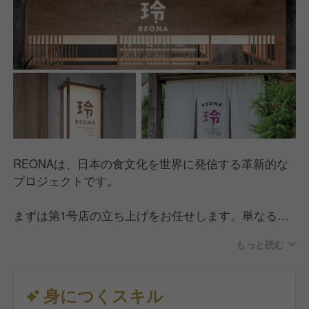
す。
飲食業界の新たなルールブックを作る—REONAの挑
戦
REONAは、飲食ビジネスに革新をもたらすための事
業モデルを追求します。これまでの常識にとらわれる
ことなく、独自のマーケティング戦略やオペレーショ
ン手法を導入し、お客様に新しい体験を提供します。
REONAは、日本の食文化を世界に発信する革新的な
訪れるお客様の多くが海外からの旅行者である
プロジェクトです。
REONAは、食文化の伝達者でもあります。
伝統的な鮨文化を守りながらも、多国籍なお客様のニ
まずは第1号店の立ち上げをお任せします。単なる店
ーズに応える柔軟さを持ち合わせています。
舗運営ではなく、最初の事業モデルを共に構築し、磨
一緒に五感すべてで楽しめる「場」を創りましょう。
もっと読む
き上げ、成長へと導くという非常にやりがいのあるポ
ジションです。
身につくスキル
具体的には、付加価値を生む独自のコンテンツを企画