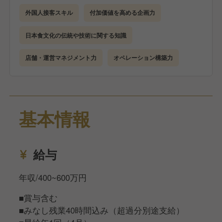
し、訪れるお客様に驚きと感動を提供する仕組みを作
外国人接客スキル
付加価値を高める企画力
り上げていただきます。同時に、オペレーションの改
善を通じて事業全体をより強く効率的に運営できる体
日本食文化の伝統や技術に関する知識
制を整えていくことも重要なミッションです。
店舗・運営マネジメント力
オペレーション構築力
基本情報
給与
年収/400~600万円
■賞与含む
■みなし残業40時間込み（超過分別途支給）