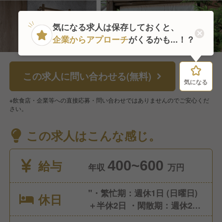
気になる求人は保存しておくと、
企業からアプローチ
がくるかも...！？
この求人に問い合わせる(無料)
気になる
気になる
※飲食店・企業等への直接応募・問い合わせではありませんのでご安心くだ
さい。
この求人はこんな感じ。
給与
400~600
年収
万円
"・繁忙期：週休1日 (日曜日)
休日
＋半休2日 ・閑散期：週休2日
(日曜日・月曜日) ※休みの曜日