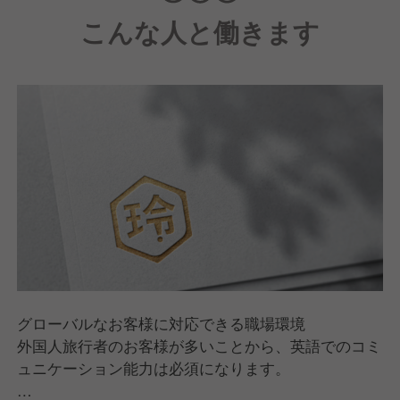
す。
こんな人と働きます
今回初めに手がけるのは、鮨屋です。
その後日本の文化体験に特化した飲食店を国内だけで
はなく海外にも展開していきます。
この全く新しい形の飲食店を立ち上げ、初代店舗マネ
ージャーとしてともに挑戦していただける方を1名限
定で募集しています。
求めているのは長年の経験やキャリアではなく、学ぶ
ことを楽しみ、好奇心旺盛で、日本の食文化を世界に
発信することに情熱を注げる方です。
このポジションの最大の魅力は、自由な発想で、これ
グローバルなお客様に対応できる職場環境
までの飲食店における固定概念に捉われないお店づく
外国人旅行者のお客様が多いことから、英語でのコミ
りができることにあります。
ュニケーション能力は必須になります。
一方で、経験や実績を重要視する方には少しハードル