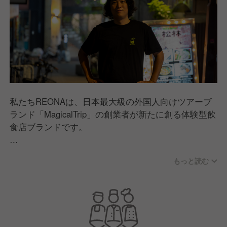
私たちREONAは、日本最大級の外国人向けツアーブ
ランド「MagicalTrip」の創業者が新たに創る体験型飲
食店ブランドです。
単に日本食を楽しんでもらうことは大前提ですが、日
もっと読む
本食にはさまざまな過程において背景、意味、ストー
リーがあります。
そのストーリーをも理解してもらうことで今までに体
験したことがない日本食の提供ができると考えていま