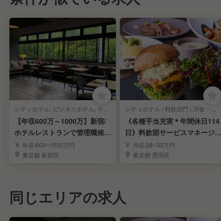
シティホテル, ビジネスホテル, その他ホテル | 料飲部門 | イタリアン, 洋食・西洋料理 | マネージャー・管理職(料飲)
シティホテル | 料飲部門 | 洋食・西洋料理, カフェ | マネージャー・管理職(料飲)
【年収600万～1000万】新宿/
《各種手当充実＊年間休日114
ホテルレストランで管理職候補
日》料飲部サービスマネージ
を募集☆
ー候補／錦糸町駅
年収/600~1000万円
月収/28~33万円
東京都 新宿区
東京都 墨田区
同じエリアの求人