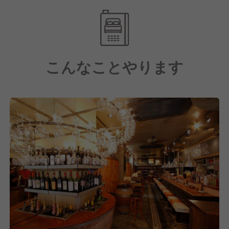
GYROグループ統一の新評価制度で成果や経験、頑張
りを公平に評価し、スピード感をもって昇進昇格を目
指すことができます。
また、230店舗90業態を運営する弊社の管理により福
こんなことやります
利厚生や労務環境も充実しており、経験問わず様々な
方が安心して活躍できる環境です。
事業規模拡大により様々なキャリアアップ環境をご用
意しています。
年間休日は業界TOPクラスの年間107日◎
各種手当も充実しています！