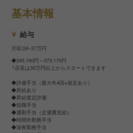
基本情報
未経験者の方には研修もあり安心して学んでいただく
環境をご用意しています。
「早くキャリアアップしたい」「幅広いスキルアップ
給与
がしたい」などご自身の考えに合わせてスキルアップ
は可能です。
月収/24~37万円
また、サービスや調理を極めたい方には若手の教育担
◆245,160円～373,170円
当者やメニュー開発、仕入れ担当など専門的なポジシ
└店長は30万円以上からスタートできます
ョンにキャリアアップも目指せます！
◆評価手当（最大年4回※規定あり）
◆昇給あり
◆昇給査定評価
◆役職手当
◆通勤手当（交通費支給）
◆時間外勤務手当
◆深夜勤務手当