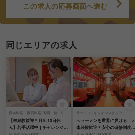
この求人の応募画面へ進む
同じエリアの求人
日本料理・懐石料理, 寿司・鮨 | キッチンスタッフ
ラーメン | キッチンスタッフ
【未経験歓迎＊月9~10日休
＜ラーメンを世界に届ける！
み】若手活躍中｜チャレンジを
未経験歓迎＊安心の研修制度
応援する環境｜寿司
独立歓迎＊高収入
月収/22~34万円
年収/500~550万円