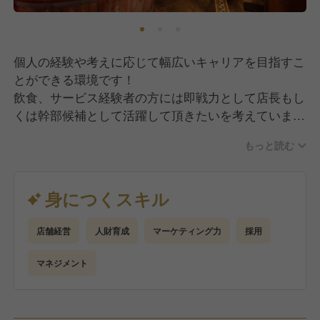
個人の経験や考えに応じて幅広いキャリアを目指すこ
とができる環境です！
飲食、サービス経験者の方には即戦力として店長もし
くは幹部候補として活躍して頂きたいを考えていま
す！
もっと読む
その為、作業のみではなく店舗の総合的なマネージメ
ントやプロデュースもお任せしていく予定です。
身につくスキル
【具体的には】
・調理（または補助）
店舗経営
人財育成
マーケティング力
採用
・仕込み
・ホール業務のサポート
マネジメント
・発注
・スタッフのシフト調整
・店長のサポートなど