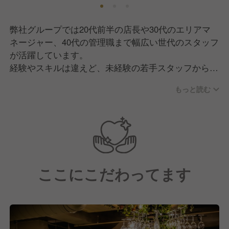
弊社グループでは20代前半の店長や30代のエリアマ
ネージャー、40代の管理職まで幅広い世代のスタッフ
が活躍しています。
経験やスキルは違えど、未経験の若手スタッフから責
任者まで円滑にコミュニケーションをとり、20代から
もっと読む
30代が中心のアットホームでのびのびと働ける環境で
す！
未経験やアルバイトスタッフから責任者になったスタ
ッフも多数在籍しています。
ここにこだわってます