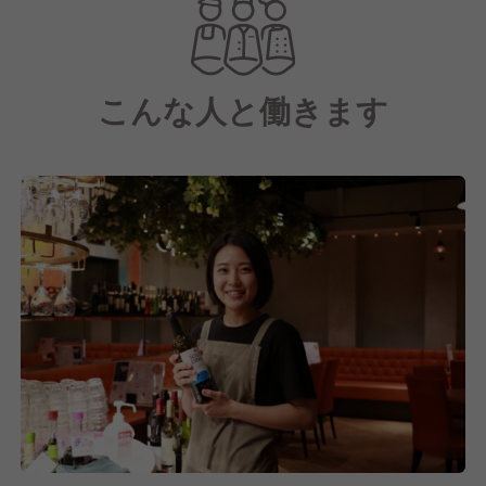
みるカジュアルなイタリアン業態です。
また、ライブ感あるオープンキッチンから繰り出され
こんな人と働きます
る料理とフォトジェニックなワインシャンデリアが創
り出す心地よい空間は各メディアからも注目されてお
り、
今後は積極的な新規出店やFC展開も予定していま
す。