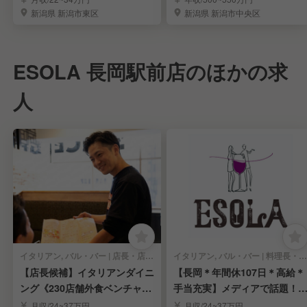
新潟県 新潟市東区
新潟県 新潟市中央区
ESOLA 長岡駅前店のほかの求
人
イタリアン, バル・バー | 店長・店長候補
イタリアン, バル・バー | 料理長・料理長候補
【店長候補】イタリアンダイニ
【長岡＊年間休107日＊高給＊
ング《230店舗外食ベンチャ
手当充実】メディアで話題！
ー》最短内定2週間
感覚のワインバル
月収/24~37万円
月収/24~37万円