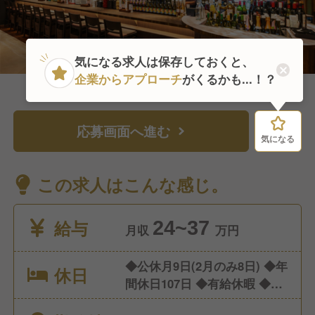
気になる求人は保存しておくと、
企業からアプローチ
がくるかも...！？
応募画面へ進む
気になる
気になる
この求人はこんな感じ。
給与
24~37
月収
万円
◆公休月9日(2月のみ8日) ◆年
休日
間休日107日 ◆有給休暇 ◆産
休/育休 ◆介護休暇