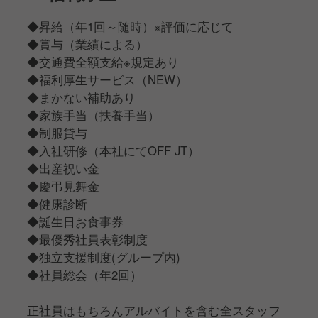
◆昇給（年1回～随時）※評価に応じて
◆賞与（業績による）
◆交通費全額支給※規定あり
◆福利厚生サービス（NEW）
◆まかない補助あり
◆家族手当（扶養手当）
◆制服貸与
◆入社研修（本社にてOFF JT）
◆出産祝い金
◆慶弔見舞金
◆健康診断
◆誕生日お食事券
◆最優秀社員表彰制度
◆独立支援制度(グループ内)
◆社員総会（年2回）
正社員はもちろんアルバイトを含む全スタッフ