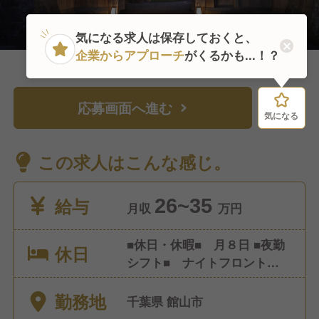
気になる求人は保存しておくと、
企業からアプローチ
がくるかも...！？
応募画面へ進む
気になる
気になる
この求人はこんな感じ。
給与
26~35
月収
万円
■休日・休暇■ 月８日 ■夜勤
休日
シフト■ ナイトフロント以
外、無し ■時間外労働■ 有
勤務地
り その他リフレッシュ休暇
千葉県 館山市