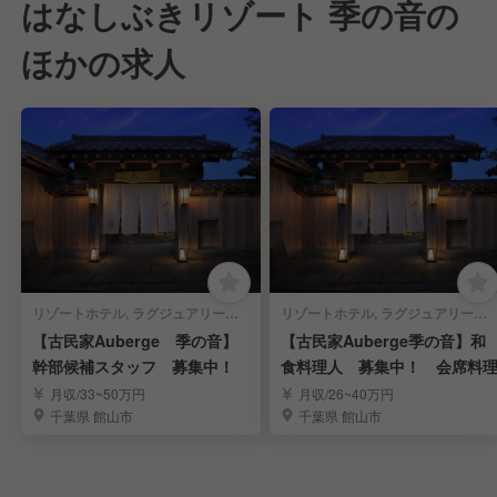
はなしぶきリゾート 季の音の
ほかの求人
リゾートホテル, ラグジュアリーホテル, 旅館・温泉, オーベルジュ | 宿泊部門 | マネージャー・支配人・副支配人・女将
リゾートホテル, ラグジュアリーホテル, 旅館・温泉, オーベルジュ | 調理部門 | キッチンスタッフ
【古民家Auberge 季の音】
【古民家Auberge季の音】和
幹部候補スタッフ 募集中！
食料理人 募集中！ 会席料
月収/33~50万円
月収/26~40万円
千葉県 館山市
千葉県 館山市