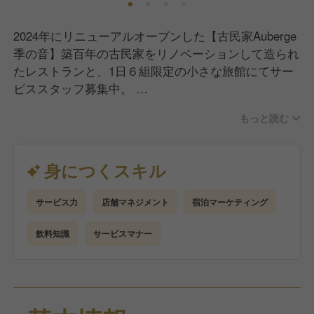
2024年にリニューアルオープンした【古民家Auberge
季の音】築百年の古民家をリノベーションして造られ
たレストランと、1日６組限定の小さな旅館にてサー
ビススタッフ募集中。
お客様に至福のひとときをお届けする店舗づくりを、
もっと読む
満開の笑顔でおもてなし！当館は、あなたの経験に応
じてさまざまなお仕事に挑戦していける現場です。業
務内容としては、フロント業務、レストラン業務、店
身につくスキル
舗マネジメント全般、売スタッフ教育、サービス業務
全般などになります。
サービス力
店舗マネジメント
宿泊マーケティング
飲料知識
サービスマナー