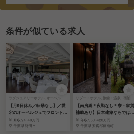
条件が似ている求人
ラグジュアリーホテル, オーベルジュ | 宿泊部門 | 宿泊全般
リゾートホテル, 旅館・温泉 | 宿泊部門 | 宿泊全般
【月9日休み／転勤なし】／愛
【南房総＊夜勤なし＊寮・家
宕のオーベルジュでフロントス
補助あり】日本建築ならでは
タッフを募集
趣×現代的な快適さ
月収/24~40万円
年収/350~420万円
千葉県 野田市
千葉県 安房郡鋸南町