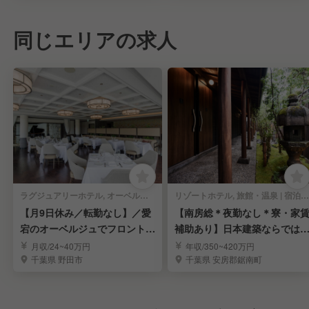
同じエリアの求人
ラグジュアリーホテル, オーベルジュ | 宿泊部門 | 宿泊全般
リゾートホテル, 旅館・温泉 | 宿泊部門 | 宿泊全般
【月9日休み／転勤なし】／愛
【南房総＊夜勤なし＊寮・家
宕のオーベルジュでフロントス
補助あり】日本建築ならでは
タッフを募集
趣×現代的な快適さ
月収/24~40万円
年収/350~420万円
千葉県 野田市
千葉県 安房郡鋸南町