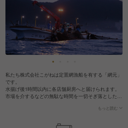
私たち株式会社こがねは定置網漁船を有する「網元」
です。
水揚げ後1時間以内に各店舗厨房へと届けられます。
市場を介するなどの無駄な時間を一切そぎ落とした、
花しぶきリゾートならではの究極の仕入れ「漁船直
もっと読む
結」を実現しているのです。
また、地元の農家さんとも直結。生産現場の「人」と
「こだわり」がわかる、それが「本物の美味さ」へと