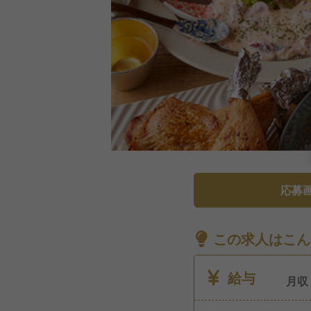
応募
この求人はこん
給与
月収