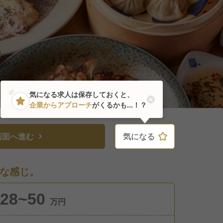
気になる求人は保存しておくと、
企業からアプローチ
がくるかも...！？
画面へ進む
気になる
気になる
な感じ。
28~50
万円