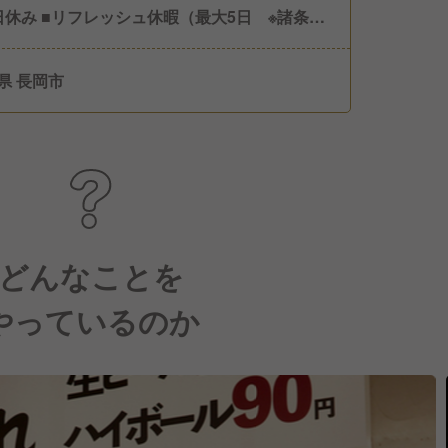
シュ休暇（最大5日 ※諸条件
） ■年末年始振替休暇（3日） ■有休休暇（毎
日必ず消化）
県 長岡市
どんなことを
やっているのか