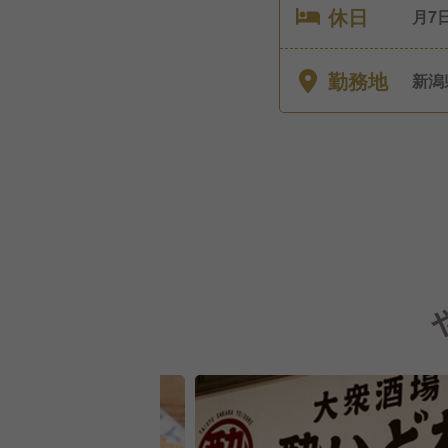
休日
月7日休み ■リフレッ
有り
月1
勤務地
新潟