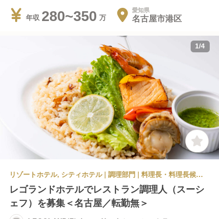
愛知県
280~350
名古屋市港区
年収
1
/
4
リゾートホテル, シティホテル | 調理部門 | 料理長・料理長候補 | LEGOLAND(R) Japan Hotel ホテルレストラン
レゴランドホテルでレストラン調理人（スーシ
ェフ）を募集＜名古屋／転勤無＞