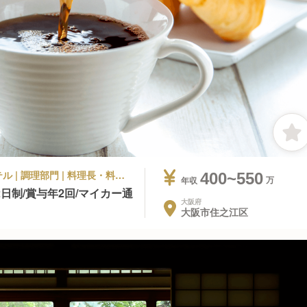
シティホテル, ビジネスホテル, その他ホテル | 調理部門 | 料理長・料理長候補
400~550
年収
日制/賞与年2回/マイカー通
大阪府
大阪市住之江区