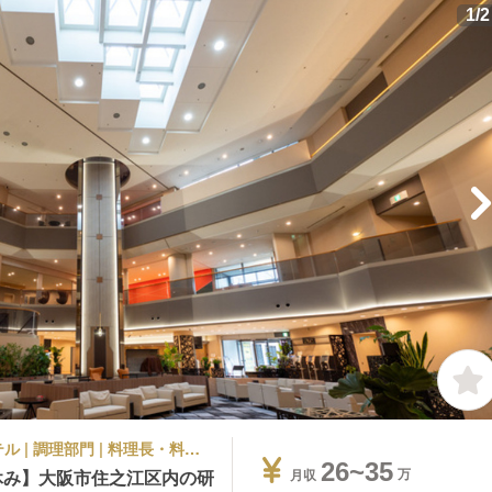
1
/
2
シティホテル, ビジネスホテル, その他ホテル | 調理部門 | 料理長・料理長候補 | ホテルフクラシア大阪ベイ
26~35
休み】大阪市住之江区内の研
月収