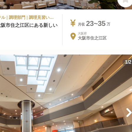
シティホテル, ビジネスホテル, その他ホテル | 調理部門 | 調理見習い・調理補助 | ホテルフクラシア大阪ベイ
23~35
大阪市住之江区にある新しい
月収
大阪府
大阪市住之江区
1
/
2