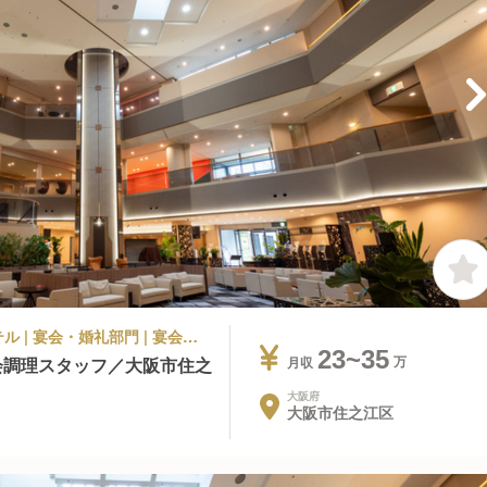
シティホテル, ビジネスホテル, その他ホテル | 宴会・婚礼部門 | 宴会調理 | ホテルフクラシア大阪ベイ
23~35
会調理スタッフ／大阪市住之
月収
大阪府
大阪市住之江区