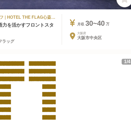
シティホテル | 宿泊部門 | フロントスタッフ | HOTEL THE FLAG心斎橋 ホテルザフラッグ
30~40
語力を活かすフロントスタ
月収
大阪府
大阪市中央区
ザフラッグ
1
/
4