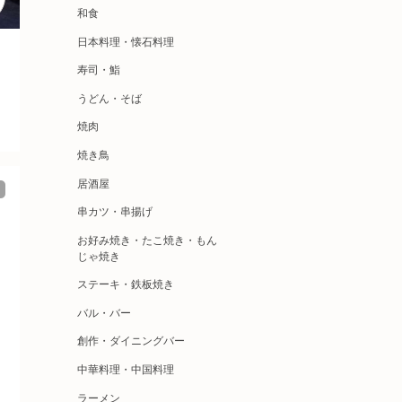
和食
日本料理・懐石料理
寿司・鮨
うどん・そば
焼肉
焼き鳥
居酒屋
串カツ・串揚げ
お好み焼き・たこ焼き・もん
じゃ焼き
ステーキ・鉄板焼き
バル・バー
創作・ダイニングバー
中華料理・中国料理
ラーメン