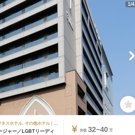
1
/
4
ラグジュアリーホテル, シティホテル, ビジネスホテル, その他ホテル | 宿泊部門 | マネージャー・支配人・副支配人・女将 | ホテル・ザ・ルーテル
32~40
ジャー／LGBTリーディ
月収