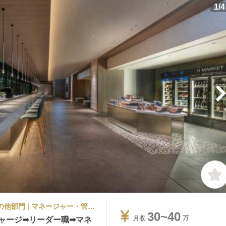
1
/
4
ラグジュアリーホテル, シティホテル | その他部門 | マネージャー・管理職(その他) | ハイアット ハウス 東京 渋谷
30~40
ャージ➡リーダー職➡マネ
月収