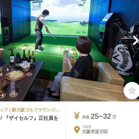
その他ホテル | その他部門 | ショップスタッフ | 新大阪ゴルフラウンジ ザイセルフ
25~32
ジ 『ザイセルフ』正社員を
月収
大阪府
大阪市淀川区