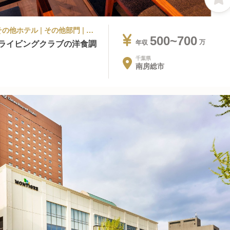
リゾートホテル, ラグジュアリーホテル, その他ホテル | その他部門 | フレンチ, 和食 | その他(仕事内容) | THE MAGARIGAWA CLUB
500~700
ドライビングクラブの洋食調
年収
千葉県
南房総市