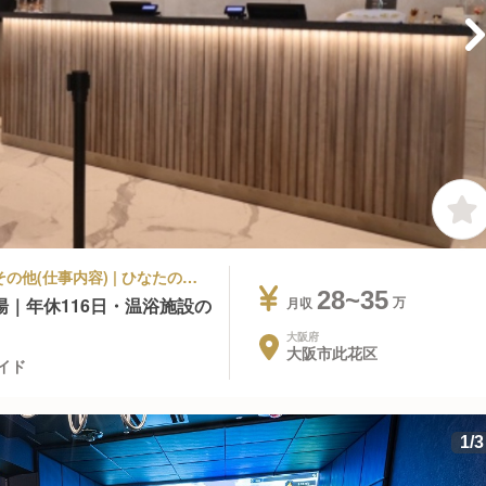
旅館・温泉, その他ホテル | その他部門 | その他(仕事内容) | ひなたの湯 大阪ユニバーサルベイサイド
28~35
｜年休116日・温浴施設の
月収
大阪府
大阪市此花区
イド
1
/
3