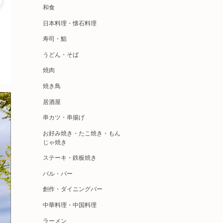
和食
日本料理・懐石料理
寿司・鮨
うどん・そば
焼肉
焼き鳥
居酒屋
串カツ・串揚げ
お好み焼き・たこ焼き・もん
じゃ焼き
ステーキ・鉄板焼き
バル・バー
創作・ダイニングバー
中華料理・中国料理
ラーメン