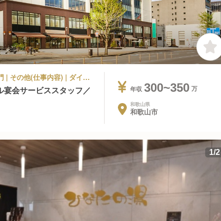
シティホテル, ビジネスホテル | その他部門 | その他(仕事内容) | ダイワロイネットホテルズ 和歌山
300~350
ル宴会サービススタッフ／
年収
和歌山県
和歌山市
1
/
2