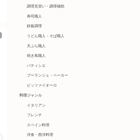
調理見習い・調理補助
寿司職人
鉄板調理
うどん職人・そば職人
天ぷら職人
焼き鳥職人
パティシエ
ブーランジェ・ベーカー
ピッツァイオーロ
料理ジャンル
イタリアン
フレンチ
スペイン料理
洋食・西洋料理