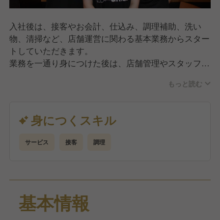
肉・肉・肉！！コンボメニューはロマン♪憧れの一品
を！
入社後は、接客やお会計、仕込み、調理補助、洗い
物、清掃など、店舗運営に関わる基本業務からスター
トしていただきます。
業務を一通り身につけた後は、店舗管理やスタッフ教
育にも段階的に携わっていただき、店づくりの中心メ
もっと読む
ンバーとして活躍していただきます。
【キャリアアップしやすい環境】
身につくスキル
現在、事業拡大の真っ只中で、毎年＋2店舗のペース
で新規出店を進めています。
サービス
接客
調理
そのため、店長や責任者への昇格チャンスが多く、成
果を出した社員には年次に関係なく役職をお任せして
います！
役職に応じて、給与も着実に上がっていく仕組みで
基本情報
す。