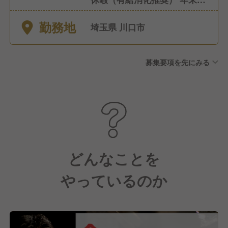
始休暇（有給消化推奨） GW
勤務地
休暇（有給消化推奨）
埼玉県 川口市
募集要項を先にみる
どんなことを
やっているのか