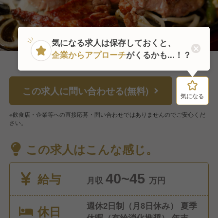
気になる求人は保存しておくと、
企業からアプローチ
がくるかも...！？
この求人に問い合わせる(無料)
気になる
気になる
※飲食店・企業等への直接応募・問い合わせではありませんのでご安心くだ
さい。
この求人はこんな感じ。
給与
40~45
月収
万円
週休2日制（月8日休み） 夏季
休日
休暇（有給消化推奨） 年末年