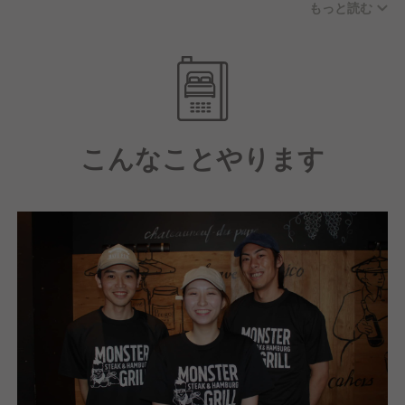
もっと読む
のお客様に支持されています。
「五感をビビらすヒーロー飯」をコンセプトとしたス
テーキ＆ハンバーグ専門店！2014年に五反田で1号店
をオープンし、現在は複数店舗を展開。勢いのあるス
テーキ＆ハンバーグ専門店として成長を続けていま
こんなことやります
す！
★モンスターステーキ
お肉好きにはたまらないモンスターステーキはお店の
看板メニュー！ 8オンス／16オンス／32オンスから選
べる圧倒的なボリューム感が魅力。
厚切りカットのステーキは、肉汁ジューシーなレアで
食べるのがオススメ！噛むほどにあふれ出す肉の旨み
が多くのお客様を虜にしています。
★ランチモンスター
ライスも特盛に♪5オンスから16オンスまで選べる