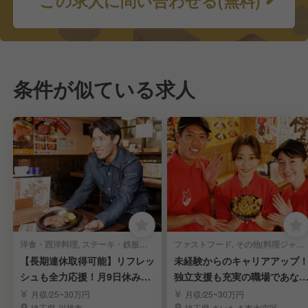
この求人に問い合わせる(無料)
条件が似ている求人
洋食・西洋料理, ステーキ・鉄板焼き | 料理長・料理長候補
ファストフード, その他(料理ジャンル) | 料理長・料理長候補
【長期連休取得可能】リフレッ
未経験からのキャリアアップ
シュも全力応援！月9日休みで
独立支援も充実の職場であな
心身共に充実！
の夢を応援します！
月収/25~30万円
月収/25~30万円
埼玉県 川越市
埼玉県 さいたま市大宮区