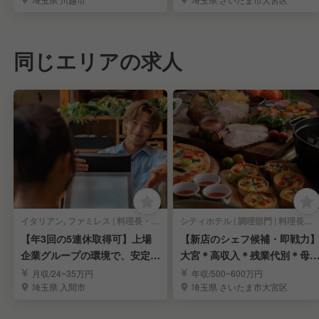
同じエリアの求人
イタリアン, ファミレス | 料理長・料理長候補
シティホテル | 調理部門 | 料理長・料理長候補
【年3回の5連休取得可】上場
【新店のシェフ候補・即戦力
企業グループの環境で、安定し
大宮＊高収入＊残業代別＊母
たキャリアアップ！
安定＊労働環境良し
月収/24~35万円
年収/500~600万円
埼玉県 入間市
埼玉県 さいたま市大宮区