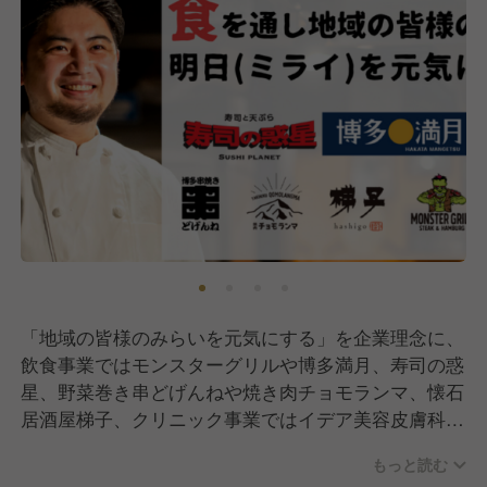
「地域の皆様のみらいを元気にする」を企業理念に、
飲食事業ではモンスターグリルや博多満月、寿司の惑
星、野菜巻き串どげんねや焼き肉チョモランマ、懐石
居酒屋梯子、クリニック事業ではイデア美容皮膚科ク
リニックを運営し、計7業態を主軸にこれまで展開し
もっと読む
てきました。