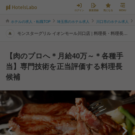
ログイン
新規登録
気になる
MENU
ホテルの求人・転職TOP
埼玉県のホテル求人
川口市のホテル求人
モンスターグリル イオンモール川口店 | 料理長・料理長候
補の転職・求人情報
【肉のプロへ＊月給40万～＊各種手
当】専門技術を正当評価する料理長
候補