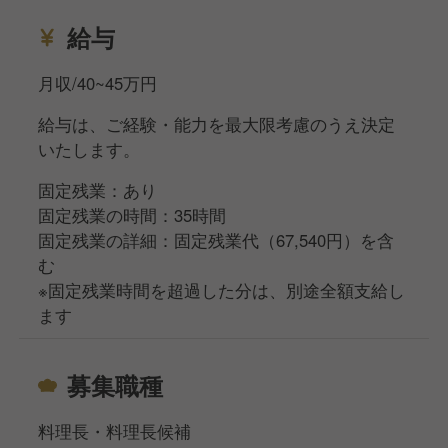
【きちんと整えられた評価制度】
毎週の上司との面談と、数値化された評価シートをも
給与
とに評価を行っています。
頑張りや成果が正当に評価されるため、キャリアアッ
月収/40~45万円
プと給与アップを同時に目指せる環境です。
給与は、ご経験・能力を最大限考慮のうえ決定
いたします。
【社員とアルバイトの関係性が良い職場】
社員とアルバイトの距離が近く、立場に関係なく協力
固定残業：あり
し合える風土があります。
固定残業の時間：35時間
実際に、アルバイトから店長へステップアップした実
固定残業の詳細：固定残業代（67,540円）を含
績もあり、前向きに挑戦できる雰囲気が職場全体に根
む
付いています。
※固定残業時間を超過した分は、別途全額支給し
ます
【店舗づくりに深く関われる】
各店舗に大きな裁量があるため、社員のアイデアが店
募集職種
舗づくりに反映されやすい環境です。
これまでにも、「肉の日」「縁日」といったイベント
企画や、新メニュー開発、SNSでの発信など、売上拡
料理長・料理長候補