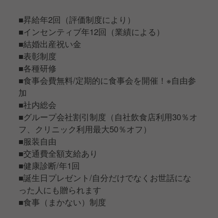
■昇給年2回（評価制度により）
■インセンティブ年12回（業績による）
■結婚出産祝い金
■表彰制度
■各種研修
■食事会費無料/定期的に食事会を開催！※自由参
加
■社内総会
■グループ会社割引制度（自社飲食店利用30％オ
フ、クリニック利用最大50％オフ）
■服装自由
■交通費全額支給あり
■健康診断/年1回
■誕生日プレゼント/自分だけでなくお世話にな
った人にも贈られます
■食事（まかない）制度