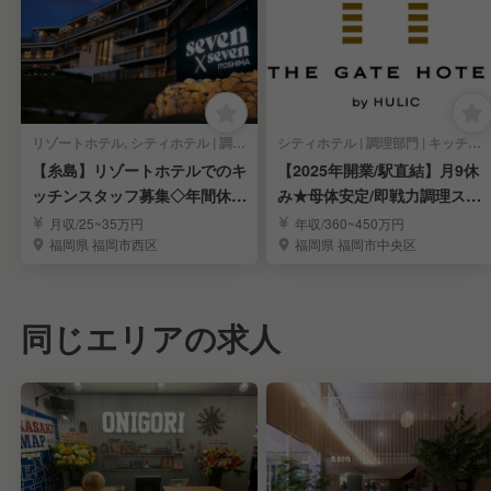
リゾートホテル, シティホテル | 調理部門 | キッチンスタッフ
シティホテル | 調理部門 | キッチンスタッフ
【糸島】リゾートホテルでのキ
【2025年開業/駅直結】月9休
ッチンスタッフ募集◇年間休日
み★母体安定/即戦力調理スタ
125日
ッフ募集！
月収/25~35万円
年収/360~450万円
福岡県 福岡市西区
福岡県 福岡市中央区
同じエリアの求人