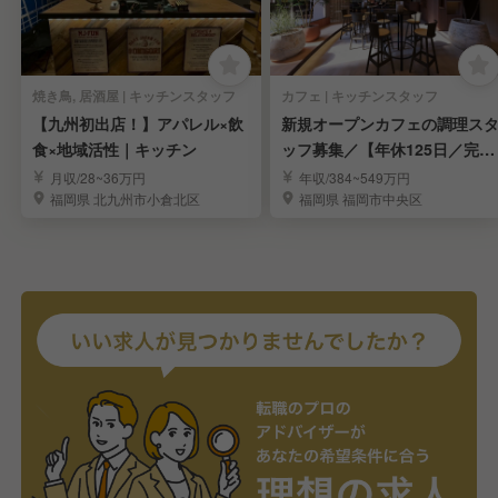
焼き鳥, 居酒屋 | キッチンスタッフ
カフェ | キッチンスタッフ
【九州初出店！】アパレル×飲
新規オープンカフェの調理ス
食×地域活性｜キッチン
ッフ募集／【年休125日／完全
週休2日制】
月収/28~36万円
年収/384~549万円
福岡県 北九州市小倉北区
福岡県 福岡市中央区