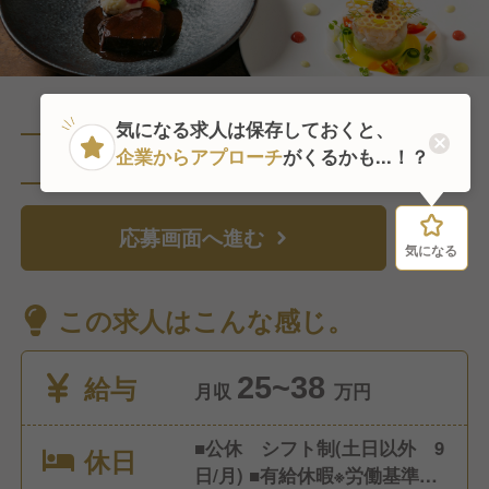
気になる求人は保存しておくと、
企業からアプローチ
がくるかも...！？
直近1人がこの求人を検討中
応募画面へ進む
気になる
気になる
この求人はこんな感じ。
給与
25~38
月収
万円
■公休 シフト制(土日以外 9
休日
日/月) ■有給休暇※労働基準法