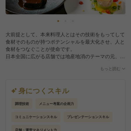
大前提として、本来料理人とはその技術をもってして
食材そのものが持つポテンシャルを最大化させ、人と
食材をつなぐことが使命です。
日本全国に広がる店舗では地産地消のテーマの元、食
材と生産地が同じのお酒や調味料と組み合わせた、そ
もっと読む
の地域でしか味わえない特別な料理を生み出すことに
こだわっています。
その上で、仕事内容は、
身につくスキル
・食材(野菜、魚、肉)の目利き
・野菜カットや、魚介の下処理などの基礎から行い、
調理技術
メニュー考案の企画力
昇級と共にフレンチのフルコースを仕上げるメインポ
ジションへと移っていただきます。
コミュニケーションスキル
プレゼンテーションスキル
店舗・運営マネジメント力