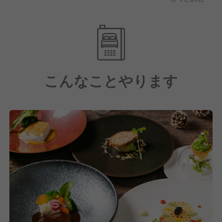
けではなく館全体でお客様の体験価値を創造する立ち
上げなどにも携わっていくことが出来ます。挑戦を重
ねていくことこそが成長へと繋がる一歩であるという
考えの元、料理人として大きく羽ばたいていける環境
を用意しています。
こんなことやります