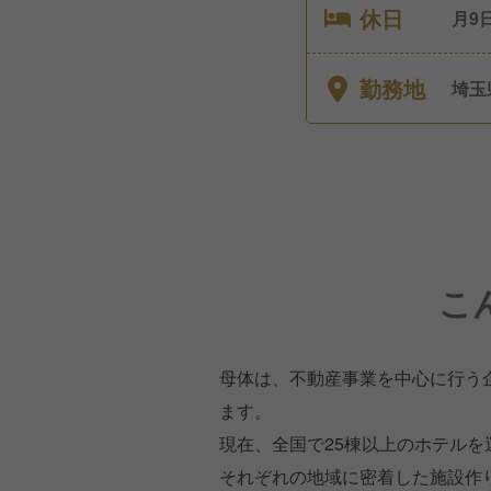
休日
月9
前・
勤務地
埼玉
こ
母体は、不動産事業を中心に行う
ます。
現在、全国で25棟以上のホテルを
それぞれの地域に密着した施設作