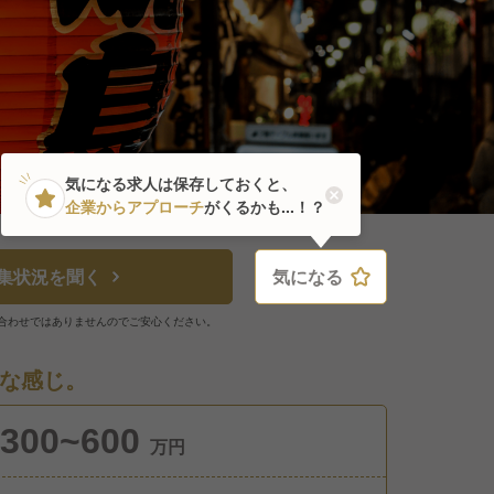
気になる求人は保存しておくと、
企業からアプローチ
がくるかも...！？
集状況を聞く
気になる
気になる
合わせではありませんのでご安心ください。
な感じ。
300~600
万円