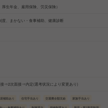
、厚生年金、雇用保険、労災保険）
制度、まかない・食事補助、健康診断
面接⇒2次面接⇒内定(選考状況により変更あり)
居補助あり
住宅手当あり
交通費全額支給
家族手当あり
賄い・食事補助あり
制服貸与
研修制度あり
新卒・第2新卒歓迎