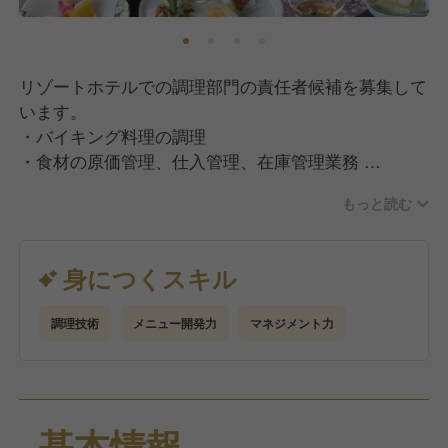
リゾートホテルでの調理部門の責任者候補を募集して
います。
・バイキング料理の調理
・食材の原価管理、仕入管理、在庫管理業務
・スタッフ育成、スタッフ管理
もっと読む
・メニュー開発
などの、調理業務や全体のマネジメント業務をお任せ
します。
身につくスキル
バイキング以外にも、季節やホテルによって変わるフ
ェア料理や一品料理の提供もしています。
調理技術
メニュー開発力
マネジメント力
調理長候補として入社し、半年で調理長へ昇格できる
よう研鑽していただきます。
基本情報