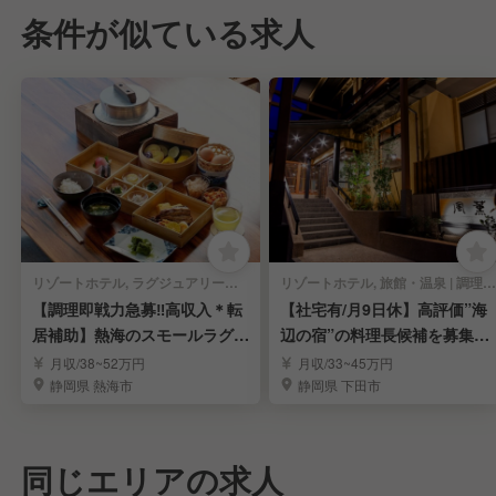
条件が似ている求人
リゾートホテル, ラグジュアリーホテル | 調理部門 | 料理長・料理長候補
リゾートホテル, 旅館・温泉 | 調理部門 | 料理長・料理長候補
【調理即戦力急募‼️高収入＊転
【社宅有/月9日休】高評価”海
居補助】熱海のスモールラグジ
辺の宿”の料理長候補を募集 
ュアリーホテル
リピート率高め
月収/38~52万円
月収/33~45万円
静岡県 熱海市
静岡県 下田市
同じエリアの求人