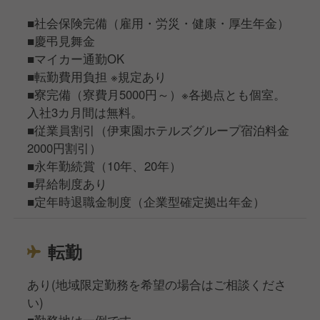
■社会保険完備（雇用・労災・健康・厚生年金）
■慶弔見舞金
■マイカー通勤OK
■転勤費用負担 ※規定あり
■寮完備（寮費月5000円～）※各拠点とも個室。
入社3カ月間は無料。
■従業員割引（伊東園ホテルズグループ宿泊料金
2000円割引）
■永年勤続賞（10年、20年）
■昇給制度あり
■定年時退職金制度（企業型確定拠出年金）
転勤
あり(地域限定勤務を希望の場合はご相談くださ
い)