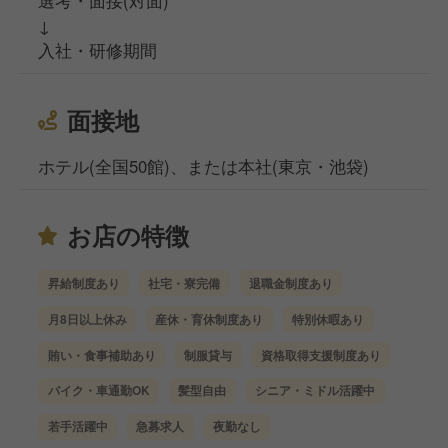
選考・面接(対面)
↓
入社・研修期間
面接地
ホテル(全国50館)、または本社(東京・池袋)
お店の特徴
昇給制度あり
社宅・寮完備
退職金制度あり
月8日以上休み
産休・育休制度あり
特別休暇あり
賄い・食事補助あり
制服貸与
資格取得支援制度あり
バイク・車通勤OK
髪型自由
シニア・ミドル活躍中
若手活躍中
急募求人
夜勤なし