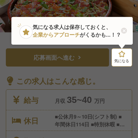
気になる求人は保存しておくと、
企業からアプローチ
がくるかも...！？
応募画面へ進む
気になる
気になる
この求人はこんな感じ。
給与
35~40
月収
万円
■公休月9～10日(シフト制) ■
休日
年間休日114日 ■特別休暇 ■有
給休暇 ■慶弔休暇