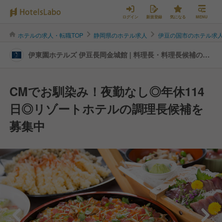
ログイン
新規登録
気になる
MENU
ホテルの求人・転職TOP
静岡県のホテル求人
伊豆の国市のホテル求
伊東園ホテルズ 伊豆長岡金城館 | 料理長・料理長候補の転
職・求人情報
CMでお馴染み！夜勤なし◎年休114
日◎リゾートホテルの調理長候補を
募集中