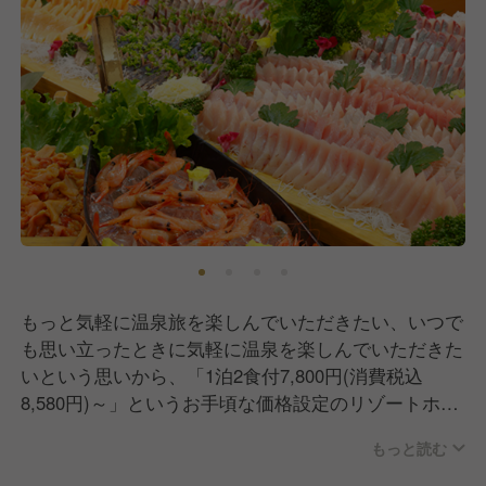
もっと気軽に温泉旅を楽しんでいただきたい、いつで
も思い立ったときに気軽に温泉を楽しんでいただきた
いという思いから、「1泊2食付7,800円(消費税込
8,580円)～」というお手頃な価格設定のリゾートホテ
ルを50館運営しています。
もっと読む
朝、夕食のバイキング料理も、近隣のグループホテル
と仕入れを同じくすることなどでコストを削減し、質