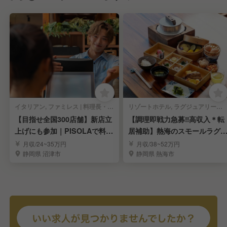
イタリアン, ファミレス | 料理長・料理長候補
リゾートホテル, ラグジュアリーホテル | 調理部門 | 料理長・料理長候補
【目指せ全国300店舗】新店立
【調理即戦力急募‼️高収入＊転
上げにも参加｜PISOLAで料理
居補助】熱海のスモールラグ
長候補募集！
ュアリーホテル
月収/24~35万円
月収/38~52万円
静岡県 沼津市
静岡県 熱海市