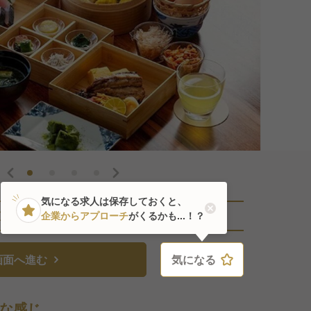
気になる求人は保存しておくと、
直近39人がこの求人を検討中
企業からアプローチ
がくるかも...！？
画面へ進む
気になる
気になる
な感じ。