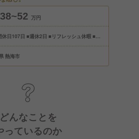
38~52
万円
間休日107日 ■週休2日 ■リフレッシュ休暇 ■有
暇 ■慶弔休暇
県 熱海市
どんなことを
やっているのか