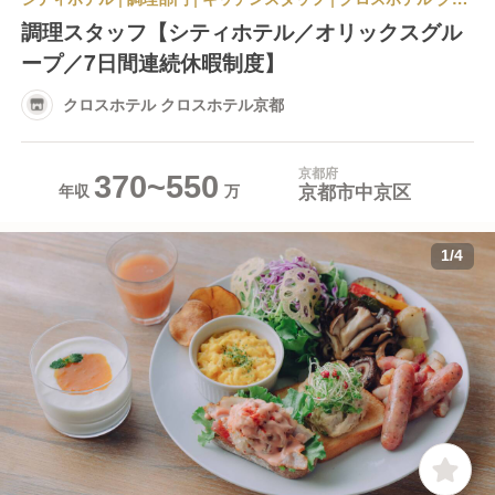
調理スタッフ【シティホテル／オリックスグル
ープ／7日間連続休暇制度】
クロスホテル クロスホテル京都
京都府
370~550
京都市中京区
年収
1
/
4