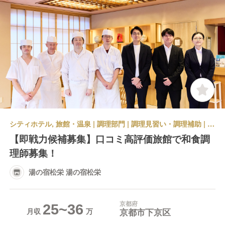
シティホテル, 旅館・温泉 | 調理部門 | 調理見習い・調理補助 | 湯の宿松栄 湯の宿松栄
【即戦力候補募集】口コミ高評価旅館で和食調
理師募集！
湯の宿松栄 湯の宿松栄
京都府
25~36
京都市下京区
月収