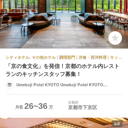
シティホテル, その他ホテル | 調理部門 | 洋食・西洋料理 | キッチンスタッフ | Umekoji Potel KYOTO Umekoji Potel KYOTO Restaurant
「京の食文化」を発信！京都のホテル内レスト
ランのキッチンスタッフ募集！
Umekoji Potel KYOTO Umekoji Potel KYOTO
Restaurant
京都府
26~36
京都市下京区
月収
1
/
3