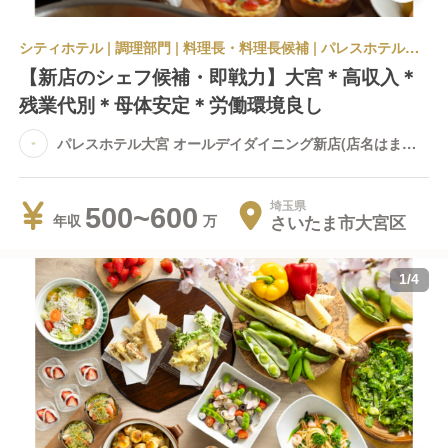
シティホテル | 調理部門 | 料理長・料理長候補 | パレスホテル大宮 オールデイダイニング新店(店名はまだ未定です)
【新店のシェフ候補・即戦力】大宮＊高収入＊
残業代別＊母体安定＊労働環境良し
パレスホテル大宮 オールデイダイニング新店(店名はまだ
未定です)
埼玉県
500~600
さいたま市大宮区
年収
1
/
4