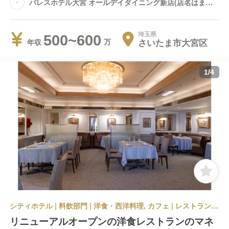
パレスホテル大宮 オールデイダイニング新店(店名はまだ
未定です)
埼玉県
500~600
さいたま市大宮区
年収
1
/
4
シティホテル | 料飲部門 | 洋食・西洋料理, カフェ | レストランサービス・ホールスタッフ | パレスホテル大宮 オープニング案件のため未定
リニューアルオープンの洋食レストランのマネ