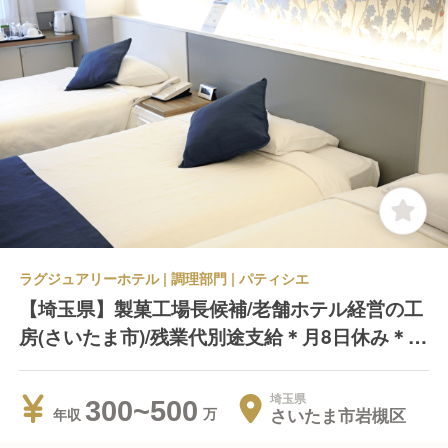
ラグジュアリーホテル | 調理部門 | パティシエ
【埼玉県】製菓工場長候補/老舗ホテル経営の工
房(さいたま市)/残業代別途支給＊月8日休み＊早
くに帰れます！
埼玉県
300~500
さいたま市岩槻区
年収