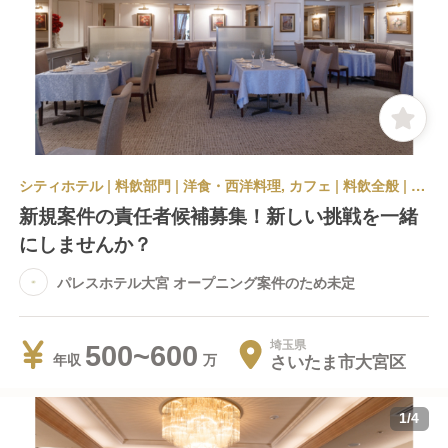
シティホテル | 料飲部門 | 洋食・西洋料理, カフェ | 料飲全般 | パレスホテル大宮 オープニング案件のため未定
新規案件の責任者候補募集！新しい挑戦を一緒
にしませんか？
パレスホテル大宮 オープニング案件のため未定
埼玉県
500~600
さいたま市大宮区
年収
1
/
4