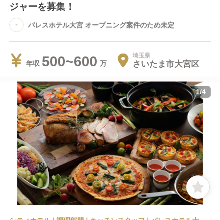
ジャーを募集！
パレスホテル大宮 オープニング案件のため未定
埼玉県
500~600
さいたま市大宮区
年収
1
/
4