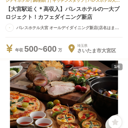
シティホテル | 調理部門 | キッチンスタッフ | パレスホテル大宮 オールデイダイニング新店(店名はまだ未定です)
【大宮駅近く＊高収入】パレスホテルの一大プ
ロジェクト！カフェダイニング新店
パレスホテル大宮 オールデイダイニング新店(店名はまだ
未定です)
埼玉県
500~600
さいたま市大宮区
年収
1
/
4