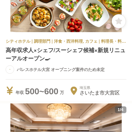
シティホテル | 調理部門 | 洋食・西洋料理, カフェ | 料理長・料理長候補 | パレスホテル大宮 オープニング案件のため未定
高年収求人×シェフ/スーシェフ候補×新規リニュ
ーアルオープン🍳
パレスホテル大宮 オープニング案件のため未定
埼玉県
500~600
さいたま市大宮区
年収
1
/
4