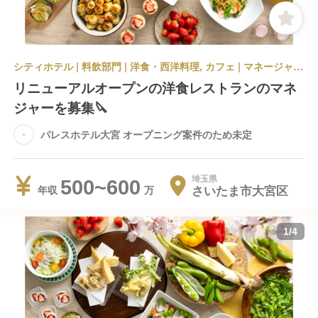
シティホテル | 料飲部門 | 洋食・西洋料理, カフェ | マネージャー・管理職(料飲) | パレスホテル大宮 オープニング案件のため未定
リニューアルオープンの洋食レストランのマネ
ジャーを募集🔪
パレスホテル大宮 オープニング案件のため未定
埼玉県
500~600
さいたま市大宮区
年収
1
/
4