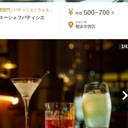
ラグジュアリーホテル, シティホテル | 調理部門 | パティシエ | ウェスティンホテル横浜
500~700
年収
/スーシェフパティシエ
神奈川県
横浜市西区
1
/
4