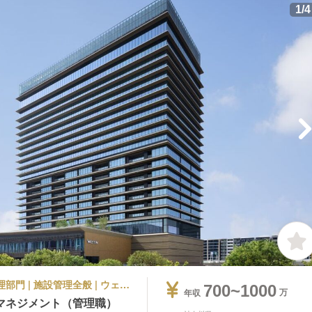
1
/
4
ラグジュアリーホテル, シティホテル | 管理部門 | 施設管理全般 | ウェスティンホテル横浜
700~1000
年収
マネジメント（管理職）