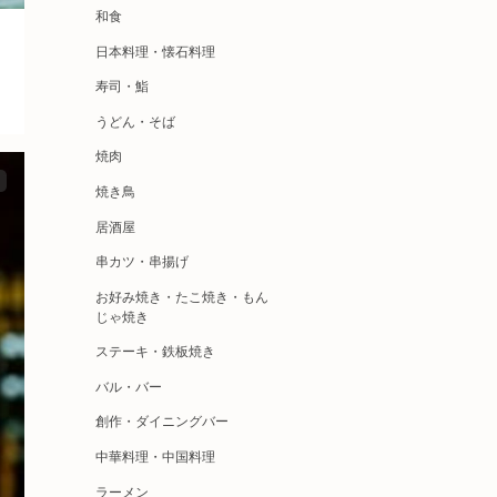
和食
日本料理・懐石料理
寿司・鮨
うどん・そば
焼肉
焼き鳥
居酒屋
串カツ・串揚げ
お好み焼き・たこ焼き・もん
じゃ焼き
ステーキ・鉄板焼き
バル・バー
創作・ダイニングバー
中華料理・中国料理
ラーメン