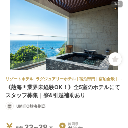
1
/
4
リゾートホテル, ラグジュアリーホテル | 宿泊部門 | 宿泊全般 | UMITO熱海別邸
《熱海＊業界未経験OK！》全5室のホテルにて
スタッフ募集｜寮&引越補助あり
UMITO熱海別邸
静岡県
33~38