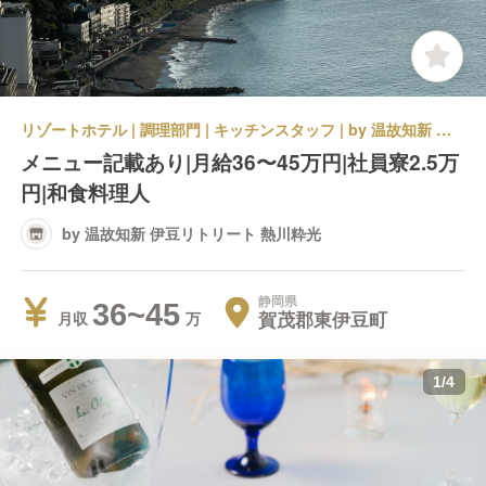
リゾートホテル | 調理部門 | キッチンスタッフ | by 温故知新 伊豆リトリート 熱川粋光
メニュー記載あり|月給36〜45万円|社員寮2.5万
円|和食料理人
by 温故知新 伊豆リトリート 熱川粋光
静岡県
36~45
賀茂郡東伊豆町
月収
1
/
4