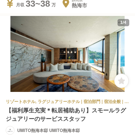
静岡県
33~38
熱海市
月収
1
/
4
リゾートホテル, ラグジュアリーホテル | 宿泊部門 | 宿泊全般 | UMITO熱海本邸 UMITO熱海本邸
【福利厚生充実＊転居補助あり】スモールラグ
ジュアリーのサービススタッフ
UMITO熱海本邸 UMITO熱海本邸