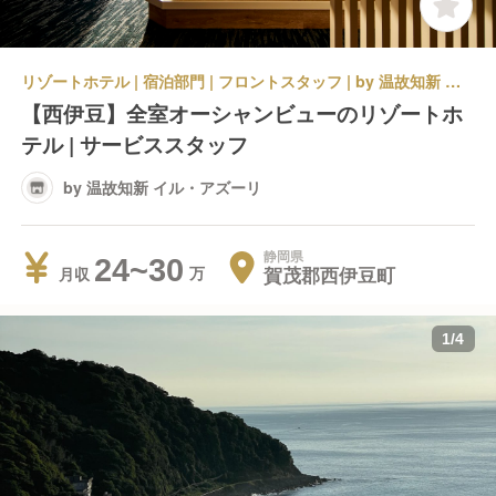
リゾートホテル | 宿泊部門 | フロントスタッフ | by 温故知新 イル・アズーリ
【西伊豆】全室オーシャンビューのリゾートホ
テル | サービススタッフ
by 温故知新 イル・アズーリ
静岡県
24~30
賀茂郡西伊豆町
月収
1
/
4