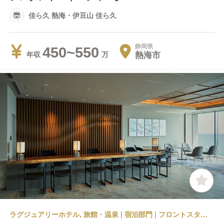
佳ら久 熱海・伊豆山 佳ら久
静岡県
450~550
熱海市
年収
ラグジュアリーホテル, 旅館・温泉 | 宿泊部門 | フロントスタッフ | 佳ら久 熱海・伊豆山 佳ら久