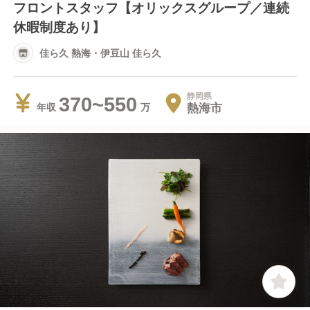
フロントスタッフ【オリックスグループ／連続
休暇制度あり】
佳ら久 熱海・伊豆山 佳ら久
静岡県
370~550
熱海市
年収