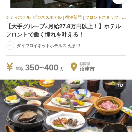
シティホテル, ビジネスホテル | 宿泊部門 | フロントスタッフ | ダイワロイネットホテルズ ぬまづ
【大手グループ×月給27.8万円以上！】ホテル
フロントで働く憧れを叶える！
ダイワロイネットホテルズ ぬまづ
静岡県
350~400
沼津市
年収
1
/
3