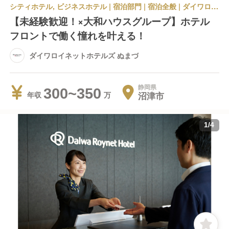
シティホテル, ビジネスホテル | 宿泊部門 | 宿泊全般 | ダイワロイネットホテルズ ぬまづ
【未経験歓迎！×大和ハウスグループ】ホテル
フロントで働く憧れを叶える！
ダイワロイネットホテルズ ぬまづ
静岡県
300~350
沼津市
年収
1
/
4