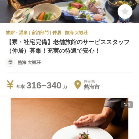
旅館・温泉 | 宿泊部門 | 仲居 | 熱海 大観荘
【寮・社宅完備】老舗旅館のサービススタッフ
（仲居）募集！充実の待遇で安心！
熱海 大観荘
静岡県
316~340
熱海市
年収
1
/
4