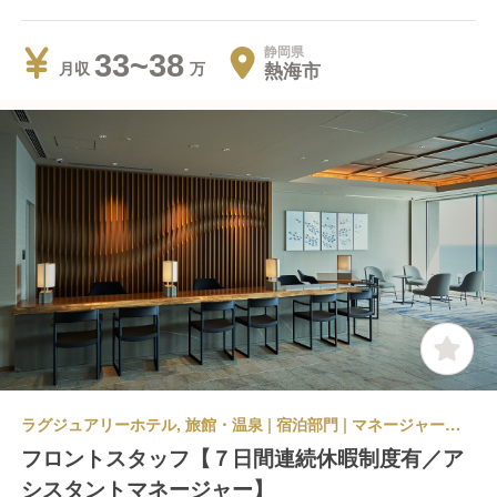
静岡県
33~38
熱海市
月収
ラグジュアリーホテル, 旅館・温泉 | 宿泊部門 | マネージャー・支配人・副支配人・女将 | 佳ら久 熱海・伊豆山 佳ら久
フロントスタッフ【７日間連続休暇制度有／ア
シスタントマネージャー】