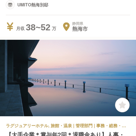
UMITO熱海別邸
静岡県
38~52
熱海市
月収
ラグジュアリーホテル, 旅館・温泉 | 管理部門 | 事務・総務・経理・人事 | 佳ら久 熱海・伊豆山 佳ら久
【大手企業＊賞与年2回＊退職金あり】人事・