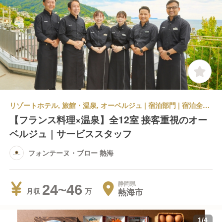
リゾートホテル, 旅館・温泉, オーベルジュ | 宿泊部門 | 宿泊全般 | フォンテーヌ・ブロー 熱海
【フランス料理×温泉】全12室 接客重視のオー
ベルジュ｜サービススタッフ
フォンテーヌ・ブロー 熱海
静岡県
24~46
熱海市
月収
1
/
4