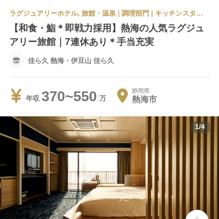
ラグジュアリーホテル, 旅館・温泉 | 調理部門 | キッチンスタッフ | 佳ら久 熱海・伊豆山 佳ら久
【和食・鮨＊即戦力採用】熱海の人気ラグジュ
アリー旅館｜7連休あり＊手当充実
佳ら久 熱海・伊豆山 佳ら久
静岡県
370~550
熱海市
年収
1
/
4