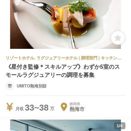
リゾートホテル, ラグジュアリーホテル | 調理部門 | キッチンスタッフ | UMITO熱海別邸
《星付き監修＊スキルアップ》わずか5室のス
モールラグジュアリーの調理を募集
UMITO熱海別邸
静岡県
33~38
熱海市
月収
1
/
4