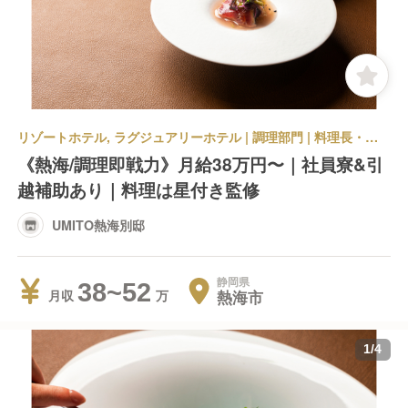
リゾートホテル, ラグジュアリーホテル | 調理部門 | 料理長・料理長候補 | UMITO熱海別邸
《熱海/調理即戦力》月給38万円〜｜社員寮&引
越補助あり｜料理は星付き監修
UMITO熱海別邸
静岡県
38~52
熱海市
月収
1
/
4