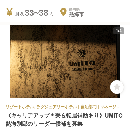
静岡県
33~38
熱海市
月収
1
/
4
リゾートホテル, ラグジュアリーホテル | 宿泊部門 | マネージャー・支配人・副支配人・女将 | UMITO熱海別邸
《キャリアアップ＊寮＆転居補助あり》UMITO
熱海別邸のリーダー候補を募集