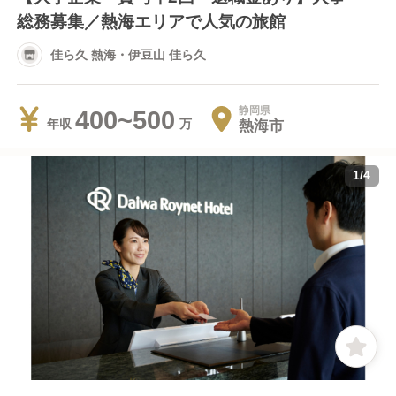
総務募集／熱海エリアで人気の旅館
佳ら久 熱海・伊豆山 佳ら久
静岡県
400~500
熱海市
年収
1
/
4