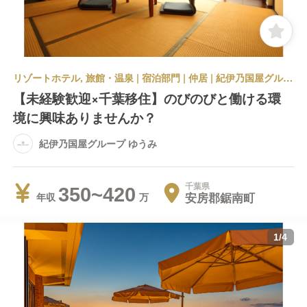
リゾートホテル, 旅館・温泉 | 宿泊部門 | 仲居 | 紀伊乃国屋グループ ゆうみ
【未経験歓迎×千葉移住】のびのびと働ける環
境に興味ありませんか？
紀伊乃国屋グループ ゆうみ
千葉県
350~420
安房郡鋸南町
年収
1
/
4