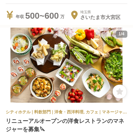
未定です)
埼玉県
500~600
さいたま市大宮区
年収
1
/
4
シティホテル | 料飲部門 | 洋食・西洋料理, カフェ | マネージャー・管理職(料飲) | パレスホテル大宮 オープニング案件のため未定
リニューアルオープンの洋食レストランのマネ
ジャーを募集🔪