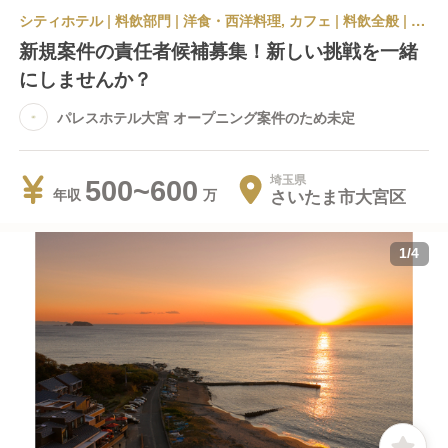
シティホテル | 料飲部門 | 洋食・西洋料理, カフェ | 料飲全般 | パレスホテル大宮 オープニング案件のため未定
新規案件の責任者候補募集！新しい挑戦を一緒
にしませんか？
パレスホテル大宮 オープニング案件のため未定
埼玉県
500~600
さいたま市大宮区
年収
1
/
4