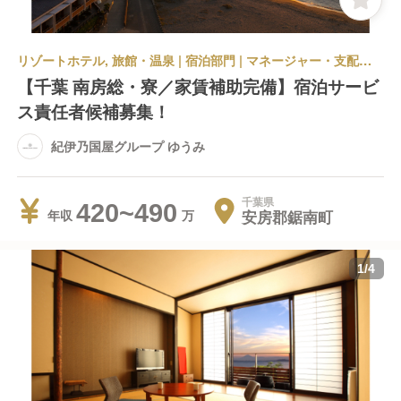
リゾートホテル, 旅館・温泉 | 宿泊部門 | マネージャー・支配人・副支配人・女将 | 紀伊乃国屋グループ ゆうみ
【千葉 南房総・寮／家賃補助完備】宿泊サービ
ス責任者候補募集！
紀伊乃国屋グループ ゆうみ
千葉県
420~490
安房郡鋸南町
年収
1
/
4