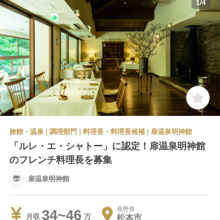
1
/
4
旅館・温泉 | 調理部門 | 料理長・料理長候補 | 扉温泉明神館
「ルレ・エ・シャトー」に認定！扉温泉明神館
のフレンチ料理長を募集
扉温泉明神館
長野県
34~46
松本市
月収