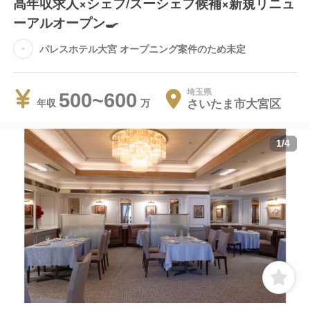
高年収求人×シェフ/スーシェフ候補×新規リニュ
ーアルオープン🍳
パレスホテル大宮 オープニング案件のため未定
埼玉県
500~600
さいたま市大宮区
年収
1
/
4