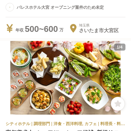
パレスホテル大宮 オープニング案件のため未定
埼玉県
500~600
さいたま市大宮区
年収
1
/
4
シティホテル | 調理部門 | 洋食・西洋料理, カフェ | 料理長・料理長候補 | パレスホテル大宮 オープニング案件のため未定