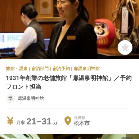
旅館・温泉 | 宿泊部門 | 宿泊予約 | 扉温泉明神館
1931年創業の老舗旅館「扉温泉明神館」／予約
フロント担当
扉温泉明神館
長野県
21~31
松本市
月収