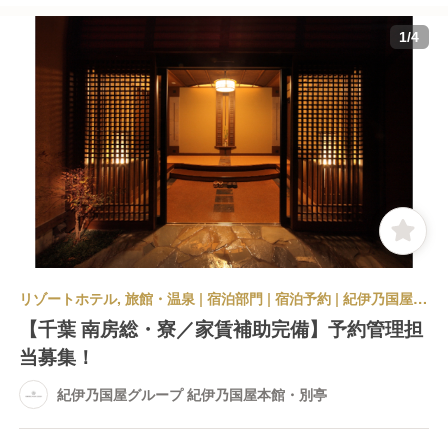
1
/
4
リゾートホテル, 旅館・温泉 | 宿泊部門 | 宿泊予約 | 紀伊乃国屋グループ 紀伊乃国屋本館・別亭
【千葉 南房総・寮／家賃補助完備】予約管理担
当募集！
紀伊乃国屋グループ 紀伊乃国屋本館・別亭