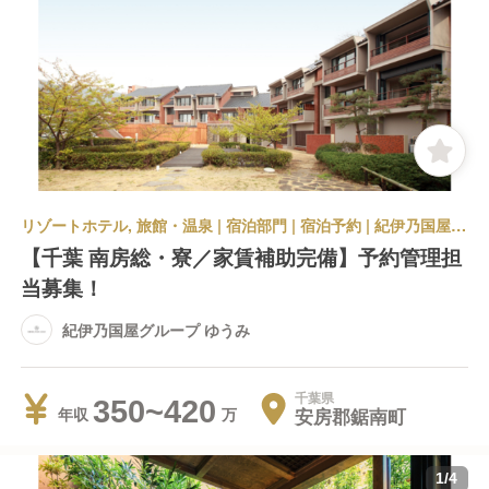
リゾートホテル, 旅館・温泉 | 宿泊部門 | 宿泊予約 | 紀伊乃国屋グループ ゆうみ
【千葉 南房総・寮／家賃補助完備】予約管理担
当募集！
紀伊乃国屋グループ ゆうみ
千葉県
350~420
安房郡鋸南町
年収
1
/
4