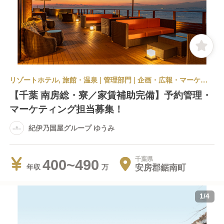
リゾートホテル, 旅館・温泉 | 管理部門 | 企画・広報・マーケティング | 紀伊乃国屋グループ ゆうみ
【千葉 南房総・寮／家賃補助完備】予約管理・
マーケティング担当募集！
紀伊乃国屋グループ ゆうみ
千葉県
400~490
安房郡鋸南町
年収
1
/
4