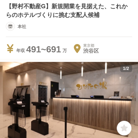
【野村不動産G】新規開業を見据えた、これか
らのホテルづくりに挑む支配人候補
本社
東京都
491~691
渋谷区
年収
1
/
2