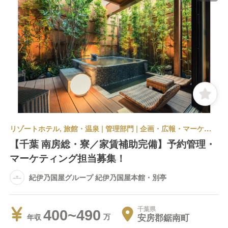
リゾートホテル, 旅館・温泉 | 管理部門 | 企画・広報・マーケティング | 紀伊乃国屋グループ 紀伊乃国屋本館・別亭
【千葉 南房総・寮／家賃補助完備】予約管理・
マーケティング担当募集！
紀伊乃国屋グループ 紀伊乃国屋本館・別亭
千葉県
400~490
安房郡鋸南町
年収