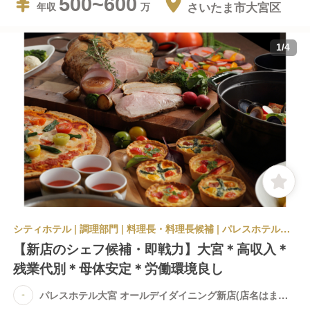
500~600
さいたま市大宮区
年収
1
/
4
シティホテル | 調理部門 | 料理長・料理長候補 | パレスホテル大宮 オールデイダイニング新店(店名はまだ未定です)
【新店のシェフ候補・即戦力】大宮＊高収入＊
残業代別＊母体安定＊労働環境良し
パレスホテル大宮 オールデイダイニング新店(店名はまだ