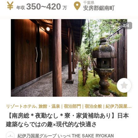
千葉県
350~420
安房郡鋸南町
年収
1
/
4
リゾートホテル, 旅館・温泉 | 宿泊部門 | 宿泊全般 | 紀伊乃国屋グループ いっぺ THE SAKE RYOKAN
【南房総＊夜勤なし＊寮・家賃補助あり】日本
建築ならではの趣×現代的な快適さ
紀伊乃国屋グループ いっぺ THE SAKE RYOKAN