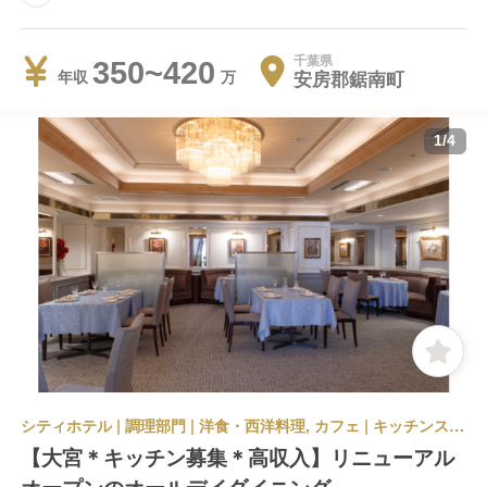
千葉県
350~420
安房郡鋸南町
年収
1
/
4
シティホテル | 調理部門 | 洋食・西洋料理, カフェ | キッチンスタッフ | パレスホテル大宮 オープニング案件のため未定
【大宮＊キッチン募集＊高収入】リニューアル