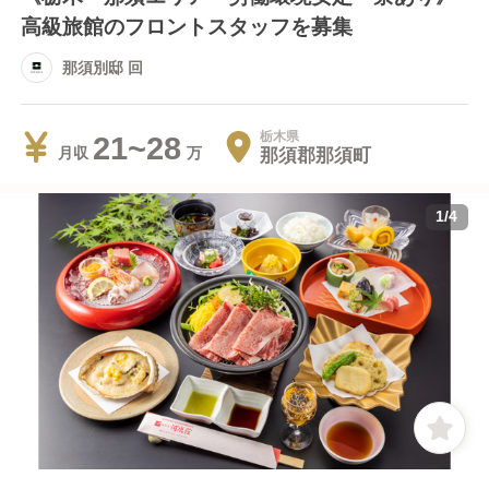
高級旅館のフロントスタッフを募集
那須別邸 回
栃木県
21~28
那須郡那須町
月収
1
/
4