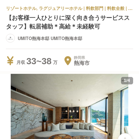
リゾートホテル, ラグジュアリーホテル | 料飲部門 | 料飲全般 | UMITO熱海本邸 UMITO熱海本邸
【お客様一人ひとりに深く向き合うサービスス
タッフ】転居補助＊高給＊未経験可
UMITO熱海本邸 UMITO熱海本邸
静岡県
33~38
熱海市
月収
1
/
4