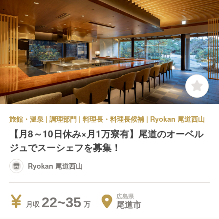
旅館・温泉 | 調理部門 | 料理長・料理長候補 | Ryokan 尾道西山
【月8～10日休み×月1万寮有】尾道のオーベル
ジュでスーシェフを募集！
Ryokan 尾道西山
広島県
22~35
尾道市
月収