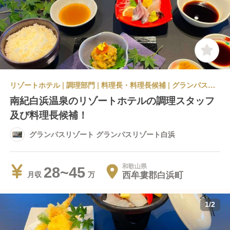
リゾートホテル | 調理部門 | 料理長・料理長候補 | グランパスリゾート グランパスリゾート白浜
南紀白浜温泉のリゾートホテルの調理スタッフ
及び料理長候補！
グランパスリゾート グランパスリゾート白浜
和歌山県
28~45
西牟婁郡白浜町
月収
1
/
2