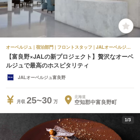
オーベルジュ | 宿泊部門 | フロントスタッフ | JALオーベルジュ富良野
【富良野×JALの新プロジェクト】贅沢なオーベ
ルジュで最高のホスピタリティ
JALオーベルジュ富良野
北海道
25~30
空知郡中富良野町
月収
1
/
3