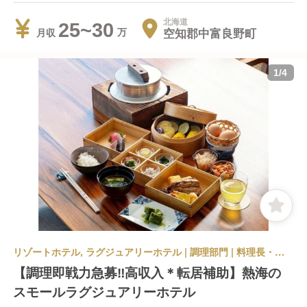
北海道
25~30
空知郡中富良野町
月収
1
/
4
リゾートホテル, ラグジュアリーホテル | 調理部門 | 料理長・料理長候補 | UMITO熱海本邸 Restaurant
【調理即戦力急募‼️高収入＊転居補助】熱海の
スモールラグジュアリーホテル