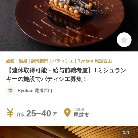
旅館・温泉 | 調理部門 | パティシエ | Ryokan 尾道西山
【連休取得可能・給与前職考慮】1ミシュラン
キーの施設でパティシエ募集！
Ryokan 尾道西山
広島県
25~40
尾道市
月収
1
/
4