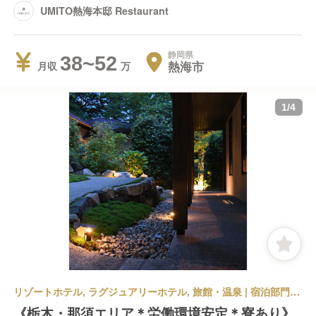
UMITO熱海本邸 Restaurant
静岡県
38~52
熱海市
月収
1
/
4
リゾートホテル, ラグジュアリーホテル, 旅館・温泉 | 宿泊部門 | フロントスタッフ | 那須別邸 回
《栃木・那須エリア＊労働環境安定＊寮あり》