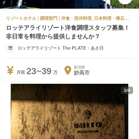
リゾートホテル | 調理部門 | 洋食・西洋料理, 日本料理・懐石料理 | キッチンスタッフ | ロッテアライリゾート The PLATE・あさ日
ロッテアライリゾート洋食調理スタッフ募集！
非日常を料理から提供しませんか？
ロッテアライリゾート The PLATE・あさ日
新潟県
23~39
妙高市
月収
1
/
4