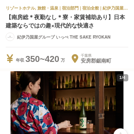
リゾートホテル, 旅館・温泉 | 宿泊部門 | 宿泊全般 | 紀伊乃国屋グループ いっぺ THE SAKE RYOKAN
【南房総＊夜勤なし＊寮・家賃補助あり】日本
建築ならではの趣×現代的な快適さ
紀伊乃国屋グループ いっぺ THE SAKE RYOKAN
千葉県
350~420
安房郡鋸南町
年収
1
/
4