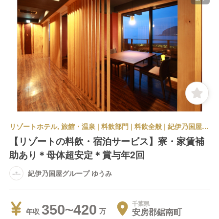
リゾートホテル, 旅館・温泉 | 料飲部門 | 料飲全般 | 紀伊乃国屋グループ ゆうみ
【リゾートの料飲・宿泊サービス】寮・家賃補
助あり＊母体超安定＊賞与年2回
紀伊乃国屋グループ ゆうみ
千葉県
350~420
安房郡鋸南町
年収