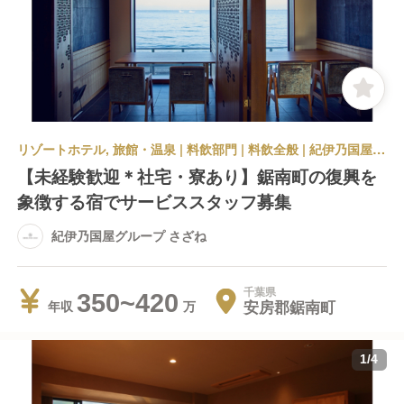
リゾートホテル, 旅館・温泉 | 料飲部門 | 料飲全般 | 紀伊乃国屋グループ さざね
【未経験歓迎＊社宅・寮あり】鋸南町の復興を
象徴する宿でサービススタッフ募集
紀伊乃国屋グループ さざね
千葉県
350~420
安房郡鋸南町
年収
1
/
4