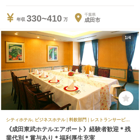
千葉県
330~410
成田市
年収
1
/
4
シティホテル, ビジネスホテル | 料飲部門 | レストランサービス・ホールスタッフ | 成田東武ホテルエアポート
《成田東武ホテルエアポート》経験者歓迎＊残
業代別＊賞与あり＊福利厚生充実