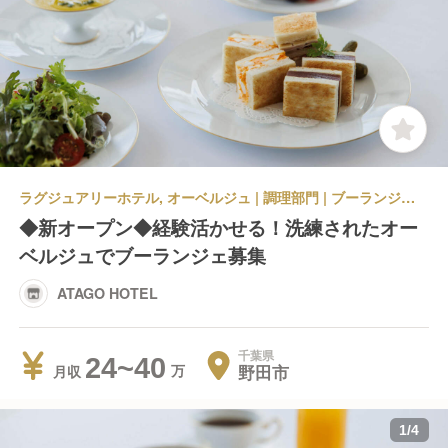
ラグジュアリーホテル, オーベルジュ | 調理部門 | ブーランジェ・ベーカー | ATAGO HOTEL
◆新オープン◆経験活かせる！洗練されたオー
ベルジュでブーランジェ募集
ATAGO HOTEL
千葉県
24~40
野田市
月収
1
/
4