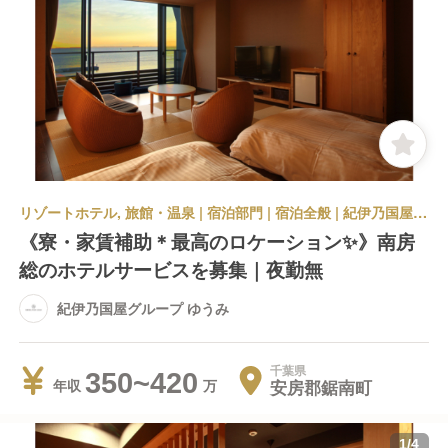
リゾートホテル, 旅館・温泉 | 宿泊部門 | 宿泊全般 | 紀伊乃国屋グループ ゆうみ
《寮・家賃補助＊最高のロケーション✨》南房
総のホテルサービスを募集｜夜勤無
紀伊乃国屋グループ ゆうみ
千葉県
350~420
安房郡鋸南町
年収
1
/
4