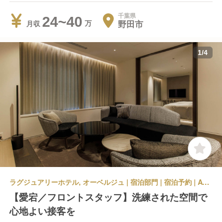
千葉県
24~40
野田市
月収
1
/
4
ラグジュアリーホテル, オーベルジュ | 宿泊部門 | 宿泊予約 | ATAGO HOTEL
【愛宕／フロントスタッフ】洗練された空間で
心地よい接客を