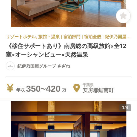
リゾートホテル, 旅館・温泉 | 宿泊部門 | 宿泊全般 | 紀伊乃国屋グループ さざね
《移住サポートあり》南房総の高級旅館×全12
室×オーシャンビュー×天然温泉
紀伊乃国屋グループ さざね
千葉県
350~420
安房郡鋸南町
年収
1
/
4