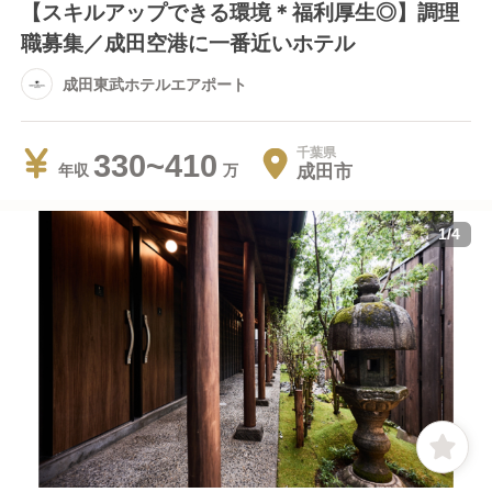
【スキルアップできる環境＊福利厚生◎】調理
職募集／成田空港に一番近いホテル
成田東武ホテルエアポート
千葉県
330~410
成田市
年収
1
/
4