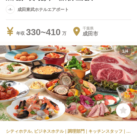
成田東武ホテルエアポート
千葉県
330~410
成田市
年収
1
/
4
シティホテル, ビジネスホテル | 調理部門 | キッチンスタッフ | 成田東武ホテルエアポート