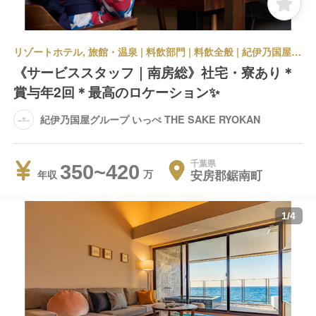
リゾートホテル, 旅館・温泉 | 料飲部門 | 料飲全般 | 紀伊乃国屋グループ いっぺ THE SAKE RYOKAN
《サービススタッフ｜南房総》社宅・寮あり＊
賞与年2回＊最高のロケーション✨
紀伊乃国屋グループ いっぺ THE SAKE RYOKAN
千葉県
350~420
安房郡鋸南町
年収
1
/
4