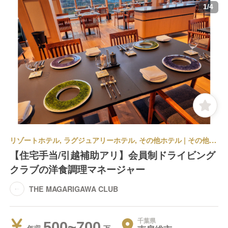
1
/
4
リゾートホテル, ラグジュアリーホテル, その他ホテル | その他部門 | フレンチ, 和食 | その他(仕事内容) | THE MAGARIGAWA CLUB
【住宅手当/引越補助アリ】会員制ドライビング
クラブの洋食調理マネージャー
THE MAGARIGAWA CLUB
千葉県
500~700