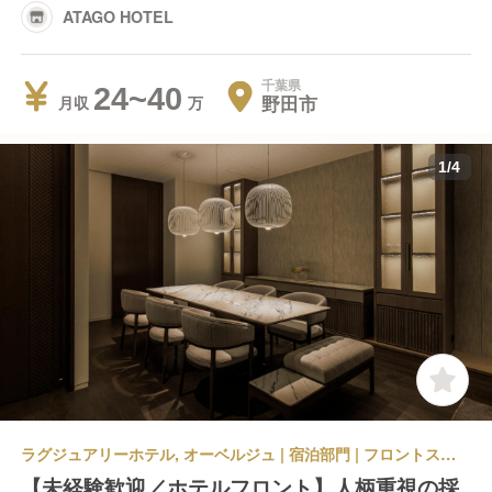
ATAGO HOTEL
千葉県
24~40
野田市
月収
1
/
4
ラグジュアリーホテル, オーベルジュ | 宿泊部門 | フロントスタッフ | ATAGO HOTEL
【未経験歓迎／ホテルフロント】人柄重視の採