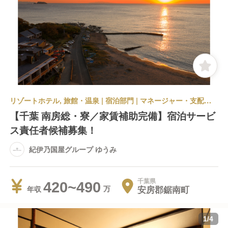
リゾートホテル, 旅館・温泉 | 宿泊部門 | マネージャー・支配人・副支配人・女将 | 紀伊乃国屋グループ ゆうみ
【千葉 南房総・寮／家賃補助完備】宿泊サービ
ス責任者候補募集！
紀伊乃国屋グループ ゆうみ
千葉県
420~490
安房郡鋸南町
年収
1
/
4