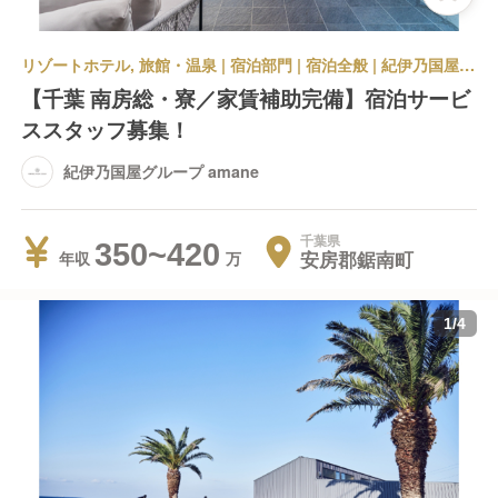
リゾートホテル, 旅館・温泉 | 宿泊部門 | 宿泊全般 | 紀伊乃国屋グループ amane
【千葉 南房総・寮／家賃補助完備】宿泊サービ
ススタッフ募集！
紀伊乃国屋グループ amane
千葉県
350~420
安房郡鋸南町
年収
1
/
4