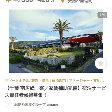
安房郡鋸南町
年収
1
/
4
リゾートホテル, 旅館・温泉 | 宿泊部門 | マネージャー・支配人・副支配人・女将 | 紀伊乃国屋グループ amane
【千葉 南房総・寮／家賃補助完備】宿泊サービ
ス責任者候補募集！
紀伊乃国屋グループ amane