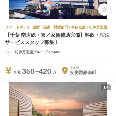
リゾートホテル, 旅館・温泉 | 料飲部門 | 料飲全般 | 紀伊乃国屋グループ amane
【千葉 南房総・寮／家賃補助完備】料飲・宿泊
サービススタッフ募集！
紀伊乃国屋グループ amane
千葉県
350~420
安房郡鋸南町
年収
1
/
4