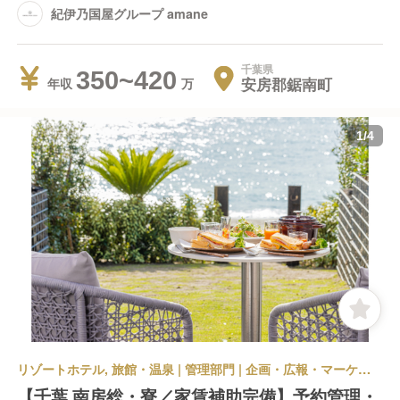
紀伊乃国屋グループ amane
千葉県
350~420
安房郡鋸南町
年収
1
/
4
リゾートホテル, 旅館・温泉 | 管理部門 | 企画・広報・マーケティング | 紀伊乃国屋グループ amane
【千葉 南房総・寮／家賃補助完備】予約管理・