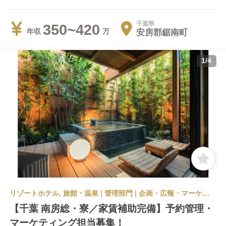
千葉県
350~420
安房郡鋸南町
年収
1
/
4
リゾートホテル, 旅館・温泉 | 管理部門 | 企画・広報・マーケティング | 紀伊乃国屋グループ 紀伊乃国屋本館・別亭
【千葉 南房総・寮／家賃補助完備】予約管理・
マーケティング担当募集！