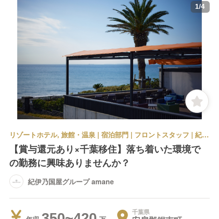
1
/
4
リゾートホテル, 旅館・温泉 | 宿泊部門 | フロントスタッフ | 紀伊乃国屋グループ amane
【賞与還元あり×千葉移住】落ち着いた環境で
の勤務に興味ありませんか？
紀伊乃国屋グループ amane
千葉県
350~420