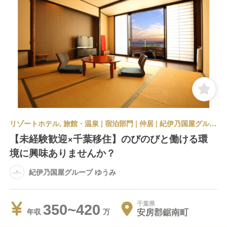
リゾートホテル, 旅館・温泉 | 宿泊部門 | 仲居 | 紀伊乃国屋グループ ゆうみ
【未経験歓迎×千葉移住】のびのびと働ける環
境に興味ありませんか？
紀伊乃国屋グループ ゆうみ
千葉県
350~420
安房郡鋸南町
年収