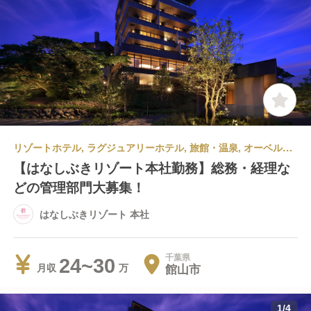
リゾートホテル, ラグジュアリーホテル, 旅館・温泉, オーベルジュ | 管理部門 | 事務・総務・経理・人事 | はなしぶきリゾート 本社
【はなしぶきリゾート本社勤務】総務・経理な
どの管理部門大募集！
はなしぶきリゾート 本社
千葉県
24~30
館山市
月収
1
/
4