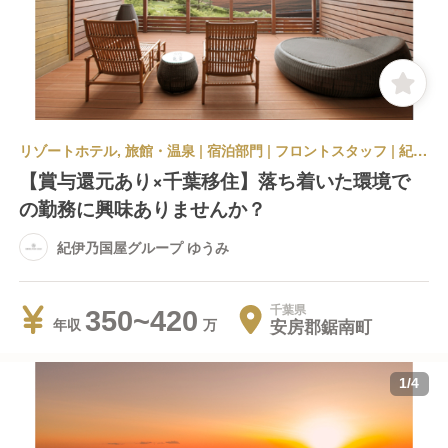
リゾートホテル, 旅館・温泉 | 宿泊部門 | フロントスタッフ | 紀伊乃国屋グループ ゆうみ
【賞与還元あり×千葉移住】落ち着いた環境で
の勤務に興味ありませんか？
紀伊乃国屋グループ ゆうみ
千葉県
350~420
安房郡鋸南町
年収
1
/
4