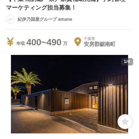
マーケティング担当募集！
紀伊乃国屋グループ amane
千葉県
400~490
安房郡鋸南町
年収
1
/
4