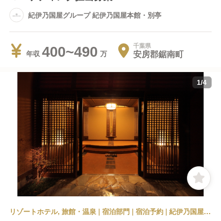
紀伊乃国屋グループ 紀伊乃国屋本館・別亭
千葉県
400~490
安房郡鋸南町
年収
1
/
4
リゾートホテル, 旅館・温泉 | 宿泊部門 | 宿泊予約 | 紀伊乃国屋グループ 紀伊乃国屋本館・別亭