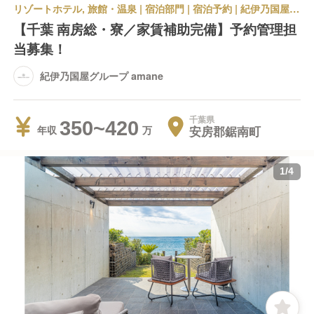
リゾートホテル, 旅館・温泉 | 宿泊部門 | 宿泊予約 | 紀伊乃国屋グループ amane
【千葉 南房総・寮／家賃補助完備】予約管理担
当募集！
紀伊乃国屋グループ amane
千葉県
350~420
安房郡鋸南町
年収
1
/
4