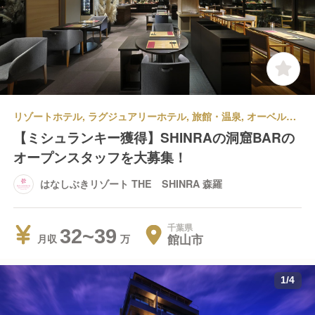
リゾートホテル, ラグジュアリーホテル, 旅館・温泉, オーベルジュ | 料飲部門 | バーテンダー | はなしぶきリゾート THE SHINRA 森羅
【ミシュランキー獲得】SHINRAの洞窟BARの
オープンスタッフを大募集！
はなしぶきリゾート THE SHINRA 森羅
千葉県
32~39
館山市
月収
1
/
4