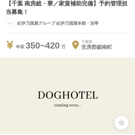
【千葉 南房総・寮／家賃補助完備】予約管理担
当募集！
紀伊乃国屋グループ 紀伊乃国屋本館・別亭
千葉県
350~420
安房郡鋸南町
年収