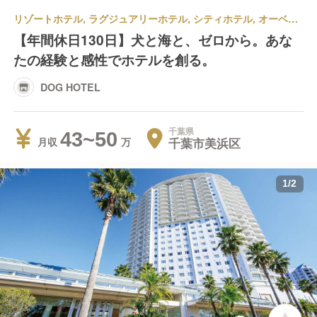
リゾートホテル, ラグジュアリーホテル, シティホテル, オーベルジュ, その他ホテル | 宿泊部門 | マネージャー・支配人・副支配人・女将 | DOG HOTEL
【年間休日130日】犬と海と、ゼロから。あな
たの経験と感性でホテルを創る。
DOG HOTEL
千葉県
43~50
千葉市美浜区
月収
1
/
2