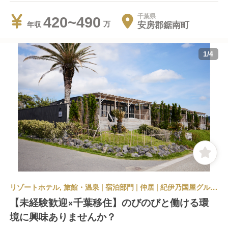
千葉県
420~490
安房郡鋸南町
年収
1
/
4
リゾートホテル, 旅館・温泉 | 宿泊部門 | 仲居 | 紀伊乃国屋グループ amane
【未経験歓迎×千葉移住】のびのびと働ける環
境に興味ありませんか？