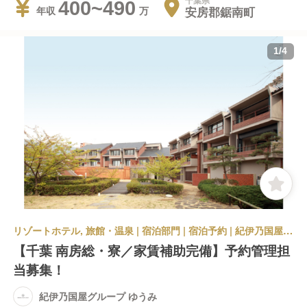
千葉県
400~490
安房郡鋸南町
年収
1
/
4
リゾートホテル, 旅館・温泉 | 宿泊部門 | 宿泊予約 | 紀伊乃国屋グループ ゆうみ
【千葉 南房総・寮／家賃補助完備】予約管理担
当募集！
紀伊乃国屋グループ ゆうみ