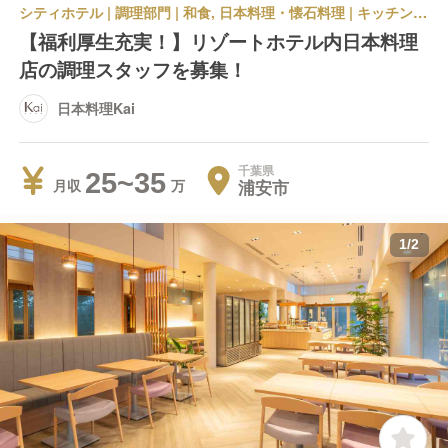
シティホテル | 調理部門 | 和食, 日本料理・懐石料理 | キッチンスタッフ | 日本料理Kai
【福利厚生充実！】リゾートホテル内日本料理
店の調理スタッフを募集！
日本料理Kai
千葉県
25~35
浦安市
月収
1
/
2