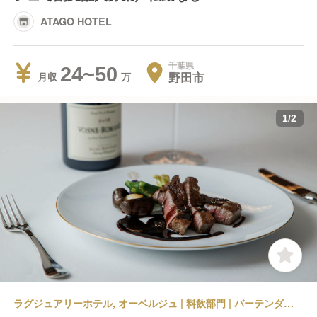
ATAGO HOTEL
千葉県
24~50
野田市
月収
1
/
2
ラグジュアリーホテル, オーベルジュ | 料飲部門 | バーテンダー | ATAGO HOTEL