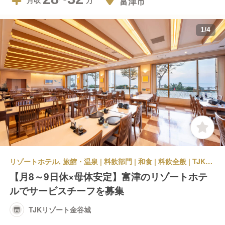
富津市
月収
1
/
4
リゾートホテル, 旅館・温泉 | 料飲部門 | 和食 | 料飲全般 | TJKリゾート金谷城
【月8～9日休×母体安定】富津のリゾートホテ
ルでサービスチーフを募集
TJKリゾート金谷城