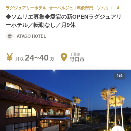
ラグジュアリーホテル, オーベルジュ | 料飲部門 | ソムリエ | ATAGO HOTEL
◆ソムリエ募集◆愛宕の新OPENラグジュアリ
ーホテル／転勤なし／月9休
ATAGO HOTEL
千葉県
24~40
野田市
月収
1
/
4