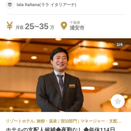
lala Italiana(ララ イタリアーナ)
千葉県
25~35
浦安市
月収
1
/
4
リゾートホテル, 旅館・温泉 | 宿泊部門 | マネージャー・支配人・副支配人・女将 | 伊東園ホテルズ 南国ホテル
ホテルの支配人候補◆夜勤なし◆年休114日