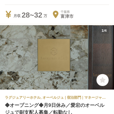
千葉県
28~32
富津市
月収
1
/
4
ラグジュアリーホテル, オーベルジュ | 宿泊部門 | マネージャー・支配人・副支配人・女将 | ATAGO HOTEL
◆オープニング◆月9日休み／愛宕のオーベル
ジュで副支配人募集／転勤なし