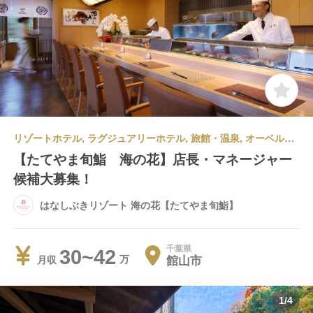
リゾートホテル, ラグジュアリーホテル, 旅館・温泉, オーベルジュ | 料飲部門 | 寿司・鮨 | マネージャー・管理職(料飲) | はなしぶきリゾート 海の花【たてやま旬鮨】
【たてやま旬鮨 海の花】店長・マネージャー
候補大募集！
はなしぶきリゾート 海の花【たてやま旬鮨】
千葉県
30~42
館山市
月収
1
/
4