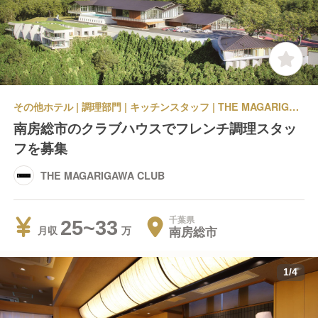
その他ホテル | 調理部門 | キッチンスタッフ | THE MAGARIGAWA CLUB
南房総市のクラブハウスでフレンチ調理スタッ
フを募集
THE MAGARIGAWA CLUB
千葉県
25~33
南房総市
月収
1
/
4