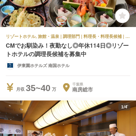
リゾートホテル, 旅館・温泉 | 調理部門 | 料理長・料理長候補 | 伊東園ホテルズ 南国ホテル
CMでお馴染み！夜勤なし◎年休114日◎リゾー
トホテルの調理長候補を募集中
伊東園ホテルズ 南国ホテル
千葉県
35~40
南房総市
月収
1
/
4