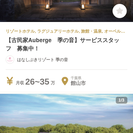
リゾートホテル, ラグジュアリーホテル, 旅館・温泉, オーベルジュ | 宿泊部門 | 宿泊全般 | はなしぶきリゾート 季の音
【古民家Auberge 季の音】サービススタッ
フ 募集中！
はなしぶきリゾート 季の音
千葉県
26~35
館山市
月収
1
/
3