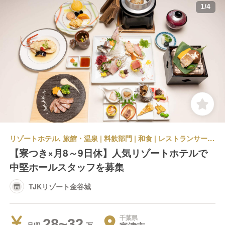
1
/
4
リゾートホテル, 旅館・温泉 | 料飲部門 | 和食 | レストランサービス・ホールスタッフ | TJKリゾート金谷城
【寮つき×月8～9日休】人気リゾートホテルで
中堅ホールスタッフを募集
TJKリゾート金谷城
千葉県
28~32