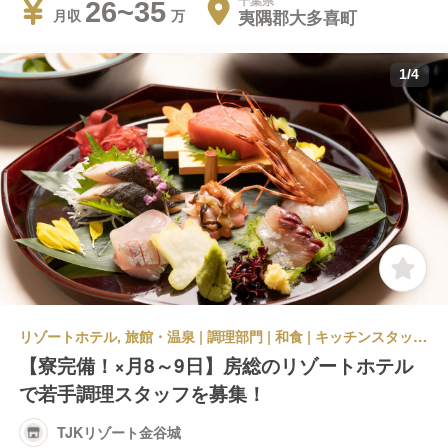
千葉県
26~35
夷隅郡大多喜町
月収
1
/
4
リゾートホテル, 旅館・温泉 | 調理部門 | 和食 | キッチンスタッフ | TJKリゾート金谷城
【寮完備！×月8～9日】房総のリゾートホテル
で若手調理スタッフを募集！
TJKリゾート金谷城