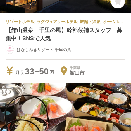
リゾートホテル, ラグジュアリーホテル, 旅館・温泉, オーベルジュ | 宿泊部門 | マネージャー・支配人・副支配人・女将 | はなしぶきリゾート 千里の風
【館山温泉 千里の風】幹部候補スタッフ 募
集中！SNSで人気
はなしぶきリゾート 千里の風
千葉県
33~50
館山市
月収
1
/
4