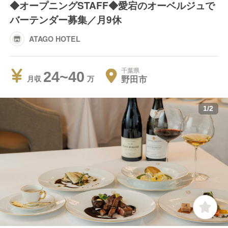
◆オープニングSTAFF◆愛宕のオーベルジュで
バーテンダー募集／月9休
ATAGO HOTEL
千葉県
24~40
野田市
月収
1
/
2