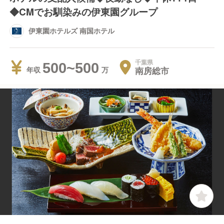
◆CMでお馴染みの伊東園グループ
伊東園ホテルズ 南国ホテル
千葉県
500~500
南房総市
年収